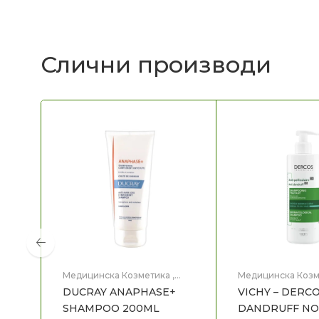
Слични производи
Медицинска Козметика
,
Медицинска Козм
Препарат за коса
Препарат за коса
DUCRAY ANAPHASE+
VICHY – DERCO
SHAMPOO 200ML
DANDRUFF NO