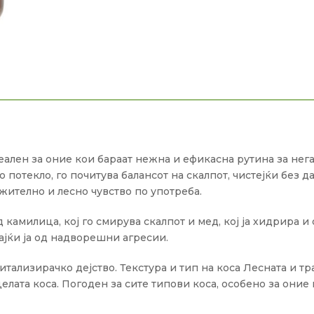
еален за оние кои бараат нежна и ефикасна рутина за нега
потекло, го почитува балансот на скалпот, чистејќи без да
жително и лесно чувство по употреба.
амилица, кој го смирува скалпот и мед, кој ја хидрира и 
ајќи ја од надворешни агресии.
итализирачко дејство.
Текстура и тип на коса Лесната и т
елата коса.
Погоден за сите типови коса, особено за оние