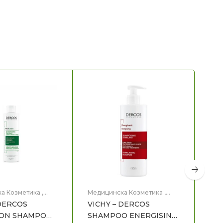
а Козметика
,
Медицинска Козметика
,
Мед
а коса
Препарат за коса
Пре
 DERCOS
VICHY – DERCOS
VIC
ION SHAMPOO
SHAMPOO ENERGISING
CO