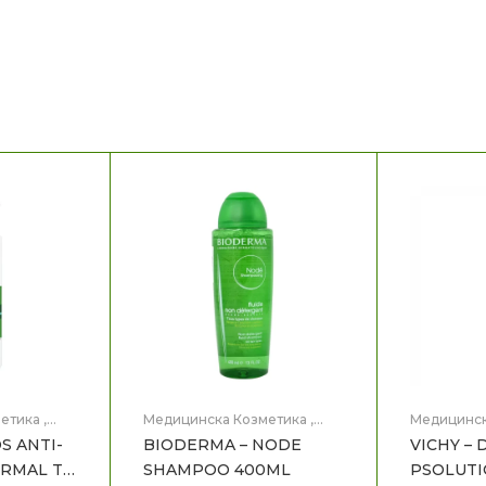
етика
,
Медицинска Козметика
,
Медицинск
Препарат за коса
Препарат з
S ANTI-
BIODERMA – NODE
VICHY –
RMAL TO
SHAMPOO 400ML
PSOLUT