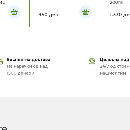
ML
200ml
950
ден
1.330
де
Бесплатна достава
Целосна по
На нарачки од над
24/7 од стран
1500 денари
нашиот тим
те