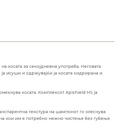
 на косата за секојдневна употреба.
Неговата
 ја исуши и одржувајќи ја косата хидрирана и
омекнува косата.
Комплексот Apishield HS ја
ранспарентна текстура на шампонот го олеснува
 на кои им е потребно нежно чистење без губење