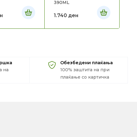
390ML
20
н
1.740
ден
1.
дршка
Обезбедени плаќања
а на
100% заштита на при
плаќање со картичка