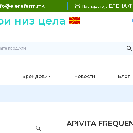
nfo@elenafarm.mk
ЕЛЕНА 
Пронајдете ја
и низ цела
Брендови
Новости
Блог
APIVITA FREQUE