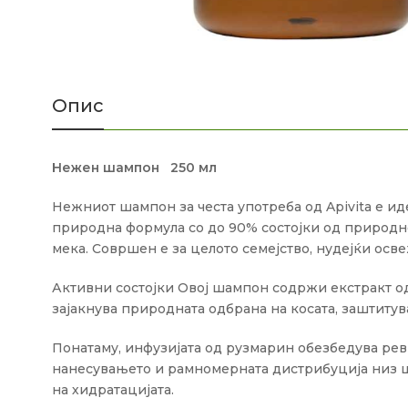
Опис
Нежен шампон 250 мл
Нежниот шампон за честа употреба од Apivita е ид
природна формула со до 90% состојки од природно 
мека.
Совршен е за целото семејство, нудејќи осве
Активни состојки Овој шампон содржи екстракт од к
зајакнува природната одбрана на косата, заштитув
Понатаму, инфузијата од рузмарин обезбедува рев
нанесувањето и рамномерната дистрибуција низ ц
на хидратацијата.