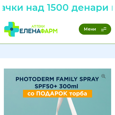
ачки над 1500 денари 
Мени