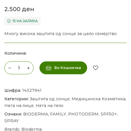
2.500
ден
15 НА ЗАЛИХА
Многу висока заштита од сонце за цело семејство
Количина:
Во Кошничка
Шифра:
14327941
Категории:
Заштита од сонце
,
Медицинска Козметика
,
Нега на лице
,
Нега на тело
Ознаки:
BIODERMA
,
FAMILY
,
PHOTODERM
,
SPF50+
,
SPRAY
Brands:
Bioderma