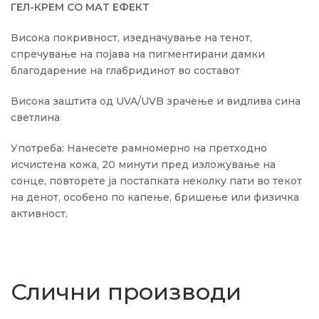
ГЕЛ-КРЕМ СО МАТ ЕФЕКТ
Висока покривност, изедначување на тенот,
спречување на појава на пигментирани дамки
благодарение на глабридинот во составот
Висока заштита од UVA/UVB зрачење и видлива сина
светлина
Употреба: Нанесете рамномерно на претходно
исчистена кожа, 20 минути пред изложување на
сонце, повторете ја постапката неколку пати во текот
на денот, особено по капење, бришење или физичка
активност.
Слични производи