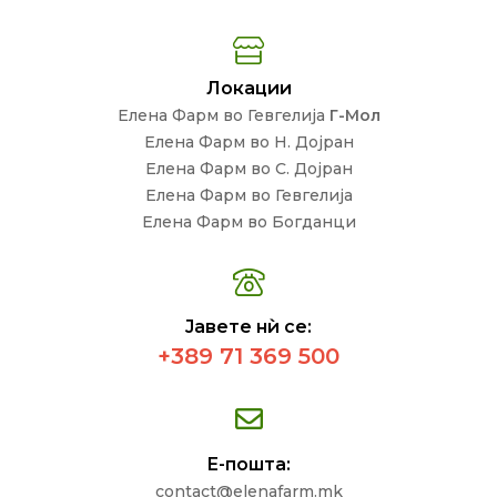
Локации
Елена Фарм во Гевгелија
Г-Мол
Елена Фарм во Н. Дојран
Елена Фарм во С. Дојран
Елена Фарм во Гевгелија
Елена Фарм во Богданци
Јавете нѝ се:
+389 71 369 500
Е-пошта:
contact@elenafarm.mk