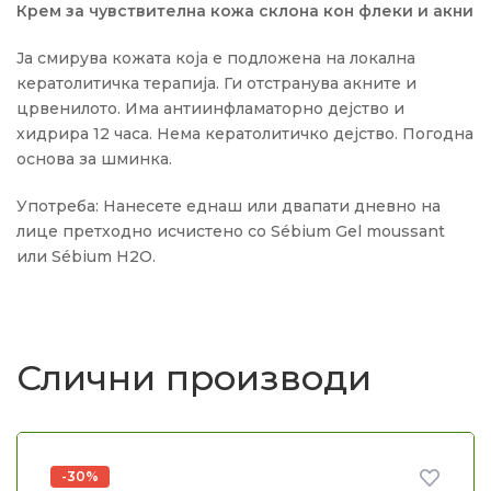
Крем за чувствителна кожа склона кон флеки и акни
Ја смирува кожата која е подложена на локална
кератолитичка терапија. Ги отстранува акните и
црвенилото. Има антиинфламаторно дејство и
хидрира 12 часа. Нема кератолитичко дејство. Погодна
основа за шминка.
Употреба: Нанесете еднаш или двапати дневно на
лице претходно исчистено со Sébium Gel moussant
или Sébium H2O.
Слични производи
-30%