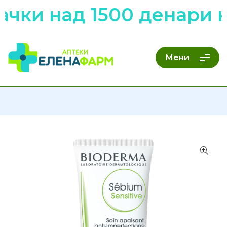
чки над 1500 денари н
Мени