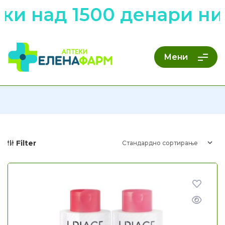
ад 1500 денари низ це
Мени
Filter