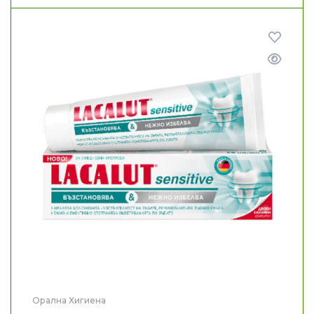
Орална Хигиена