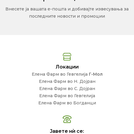
Внесете ја вашата е-пошта и добивајте извесувања за
последните новости и промоции
Локации
Елена Фарм во Гевгелија
Г-Мол
Елена Фарм во Н. Дојран
Елена Фарм во С. Дојран
Елена Фарм во Гевгелија
Елена Фарм во Богданци
Јавете нѝ се: