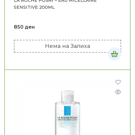
LA ROCHE POSAY – EAU MICELLAIRE
SENSITIVE 200ML
850
ден
Нема на Залиха