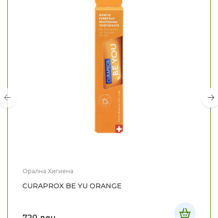
Орална Хигиена
CURAPROX BE YU ORANGE
720
ден