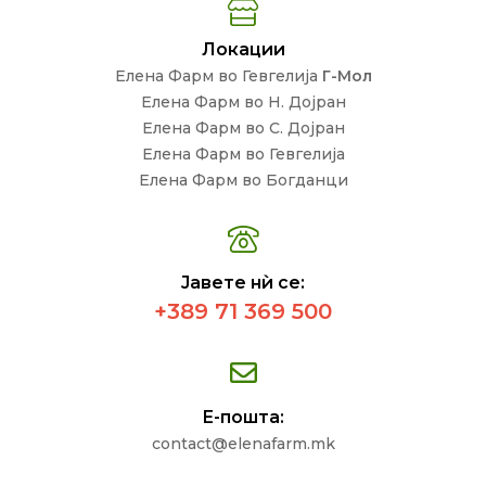
Локации
Елена Фарм во Гевгелија
Г-Мол
Елена Фарм во Н. Дојран
Елена Фарм во С. Дојран
Елена Фарм во Гевгелија
Елена Фарм во Богданци
Јавете нѝ се:
+389 71 369 500
Е-пошта:
contact@elenafarm.mk