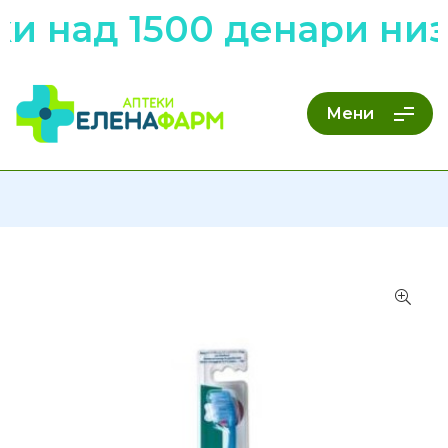
 над 1500 денари низ 
Мени