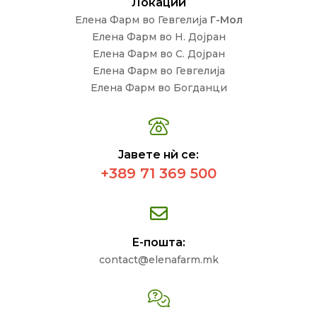
Локации
Елена Фарм во Гевгелија
Г-Мол
Елена Фарм во Н. Дојран
Елена Фарм во С. Дојран
Елена Фарм во Гевгелија
Елена Фарм во Богданци
Јавете нѝ се:
+389 71 369 500
Е-пошта:
contact@elenafarm.mk