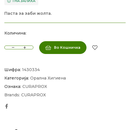
1 НА ЗАЛИХА
Паста за заби жолта.
Количина:
Во Кошничка
Шифра:
1430334
Категорија:
Орална Хигиена
Ознака:
CURAPROX
Brands:
CURAPROX
Facebook