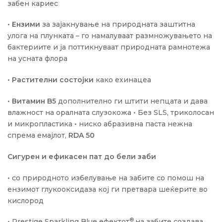
забен кариес
•
Ензими
за зајакнување на природната заштитна
улога на плунката – го намалуваат размножувањето на
бактериите и ја поттикнуваат природната рамнотежа
на усната флора
•
Растителни состојки
како ехинацеа
•
Витамин B5
дополнително ги штити непцата и дава
влажност на оралната слузокожа • Без ЅLЅ, триколосан
и микропластика • ниско абразивна паста нежна
спрема емајлот,
RDA 50
Сигурен и ефикасен пат до бели заби
• со природното избелување на забите со помош на
ензимот глукооксидаза кој ги претвара шеќерите во
кислород
®
• Prestige Sparkling Blue ефектот
на забите создава