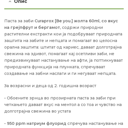
Опис
Паста за заби
Curaprox [Be you.] жолта 60ml, со вкус
на грејпфрут и бергамот,
содржи природни
растителни екстракти кои ја подобруваат природната
заштита на забите и непцата и помагаат во целосна
орална заштита: штитат од кариес, даваат долготрајна
свежина на здивот, помагаат кај осетливи заби, не
предизвикуваат настанување на афти, ја поттикнуваат
природната функција на плунката, спречуваат
создавање на забни наслаги и ги негуваат непцата.
За возрасни и деца од 2. годишна возраст
• Обоените зрнца во прозирната паста за заби при
четкањето даваат вкус на ментол а со тоа и чувство на
долготрајна свежина во устата
•
950 ppm натриум флуорид
спречува настанување на