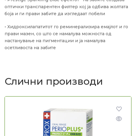
оптички транспарентен филтер кој ја одбива жолтата
боја и ги прави забите да изгледаат побели
• Хидроксилапатитот го реминерализира емајлот и го
прави мазен, со што се намалува можноста од
настанување на пигментации и ја намалува
осетливоста на забите
Слични производи