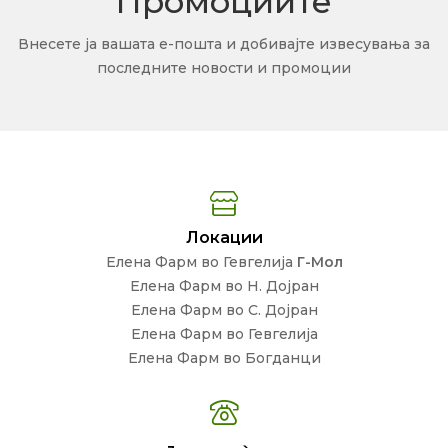
Промоциите
Внесете ја вашата е-пошта и добивајте извесувања за
последните новости и промоции
Локации
Елена Фарм во Гевгелија
Г-Мол
Елена Фарм во Н. Дојран
Елена Фарм во С. Дојран
Елена Фарм во Гевгелија
Елена Фарм во Богданци