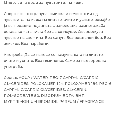
Мицеларна вода за чувствителна кожа
Совршено отстранува шминка и нечистотии од
чувствителна кожа на лицето, очите и усните, земајќи
ја во предвид нејзината физиолошка рамнотежа.Ја
остава кожата чиста без да се исуши. Овозможува
чувство на свежина. Без сапун. Без вештачки бои. Без
алкохол. Без парабени.
Употреба: Да се нанесе со памучна вата на лицето,
очите и усните. Без плакнење. Само за надворешна
употреба.
Состав: AQUA / WATER, PEG-7 CAPRYLIC/CAPRIC
GLYCERIDES, POLOXAMER 124, POLOXAMER 184, PEG-6
CAPRYLIC/CAPRIC GLYCERIDES, GLYCERIN,
POLYSORBATE 80, DISODIUM EDTA, BHT,
MYRTRIMONIUM BROMIDE, PARFUM / FRAGRANCE