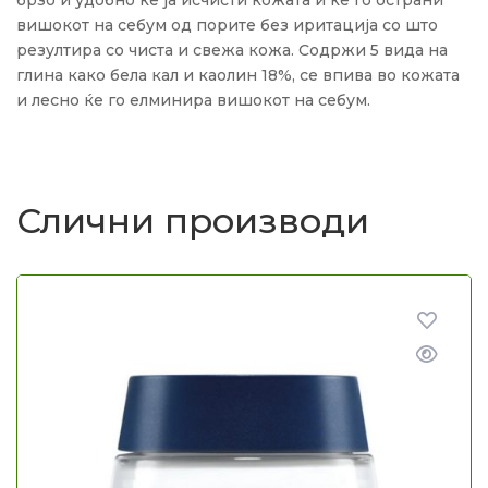
вишокот на себум од порите без иритација со што
резултира со чиста и свежа кожа. Содржи 5 вида на
глина како бела кал и каолин 18%, се впива во кожата
и лесно ќе го елминира вишокот на себум.
Слични производи