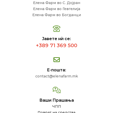
Елена Фарм во С. Дојран
Елена Фарм во Гевгелија
Елена Фарм во Богданци
Јавете нѝ се:
+389 71 369 500
Е-пошта:
contact@elenafarm.mk
Ваши Прашања
ЧПП
Поврат на средства