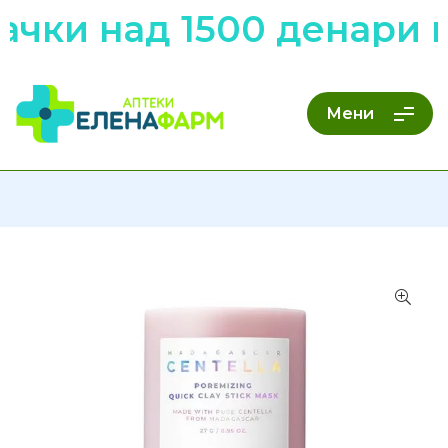
чки над 1500 денари н
Мени