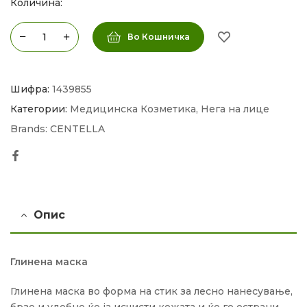
Количина:
Во Кошничка
Шифра:
1439855
Категории:
Медицинска Козметика
,
Нега на лице
Brands:
CENTELLA
Facebook
Опис
Глинена маска
Глинена маска во форма на стик за лесно нанесување,
брзо и удобно ќе ја исчисти кожата и ќе го острани