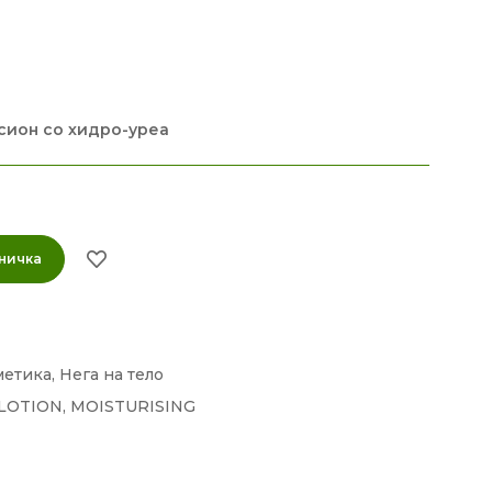
сион со хидро-уреа
ничка
метика
,
Нега на тело
LOTION
,
MOISTURISING