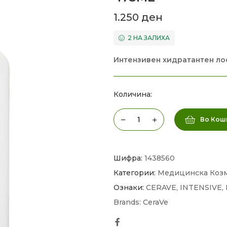
1.250
ден
2 НА ЗАЛИХА
Интензивен хидратантен ло
Количина:
Во Кош
Шифра:
1438560
Категории:
Медицинска Коз
Ознаки:
CERAVE
,
INTENSIVE
,
Brands:
CeraVe
Facebook