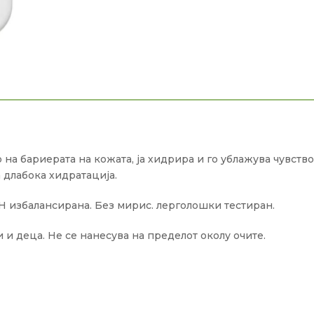
о на бариерата на кожата, ја хидрира и го ублажува чувст
 длабока хидратација.
Н избалансирана. Без мирис. лерголошки тестиран.
 и деца. Не се нанесува на пределот околу очите.