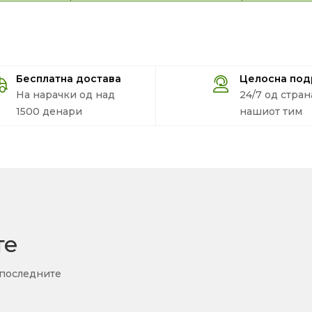
Бесплатна достава
Целосна по
На нарачки од над
24/7 од стран
1500 денари
нашиот тим
те
 последните