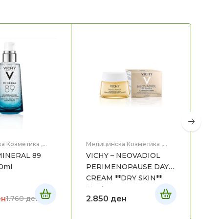
а Козметика
,
Медицинска Козметика
,
Мед
це
Нега на лице
Нег
MINERAL 89
VICHY – NEOVADIOL
VI
0ml
PERIMENOPAUSE DAY
TH
CREAM **DRY SKIN**
FO
50ml
ен
2.850
ден
1.
1.760
ден