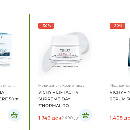
-30%
-20%
етика
,
Медицинска Козметика
,
Медицинск
Нега на лице
Нега на ли
IA
VICHY – LIFTACTIV
VICHY – 
ERE 50ml
SUPREME DAY
SERUM 5
**NORMAL TO
COMBINATION** SKIN
1.743
ден
1.408
д
2.490
ден
50mL