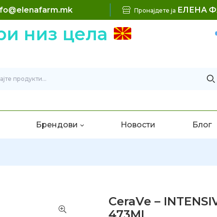
nfo@elenafarm.mk
ЕЛЕНА 
Пронајдете ја
 низ цела
Б
Брендови
Новости
Блог
CeraVe – INTENS
473ML