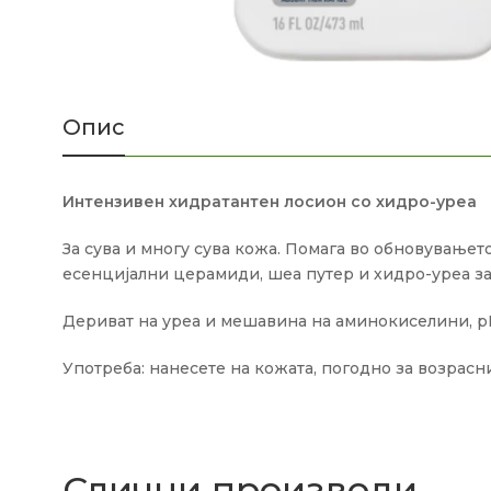
Опис
Интензивен хидратантен лосион со хидро-уреа
За сува и многу сува кожа. Помага во обновувањет
есенцијални церамиди, шеа путер и хидро-уреа за
Дериват на уреа и мешавина на аминокиселини, р
Употреба: нанесете на кожата, погодно за возрасни
Слични производи