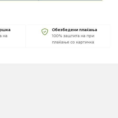
дршка
Обезбедени плаќања
а на
100% заштита на при
плаќање со картичка