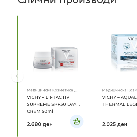
Медицинска Козметика
,
Медицинска Козм
Нега на лице
Нега на лице
VICHY – LIFTACTIV
VICHY – AQUAL
SUPREME SPF30 DAY
THERMAL LEG
CREM 50ml
2.680
ден
2.025
ден