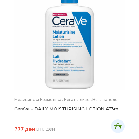
Медицинска Козметика
,
Нега на лице
,
Нега на тело
CeraVe – DAILY MOISTURISING LOTION 473ml
777
ден
1.110
ден