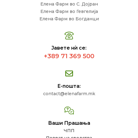
Елена Фарм во С. Дојран
Елена Фарм во Гевгелија
Елена Фарм во Богданци
Јавете нѝ се:
+389 71 369 500
Е-пошта:
contact@elenafarm.mk
Ваши Прашања
ЧПП
Поврат на средства