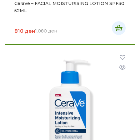
CeraVe – FACIAL MOISTURISING LOTION SPF30
52ML
810
ден
1.080
ден