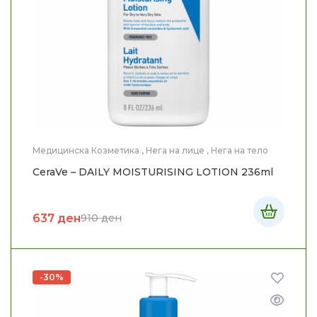
Медицинска Козметика
,
Нега на лице
,
Нега на тело
CeraVe – DAILY MOISTURISING LOTION 236ml
637
ден
910
ден
-30%