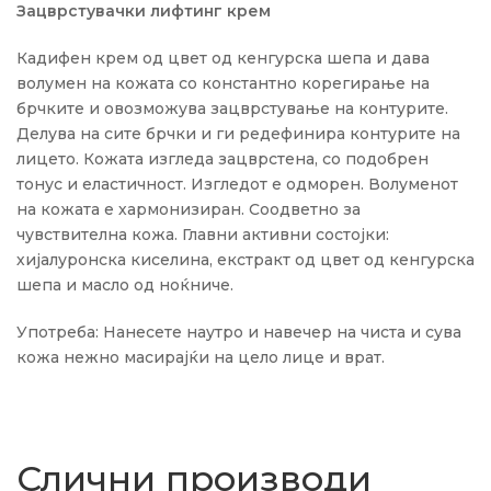
Зацврстувачки лифтинг крем
Кадифен крем од цвет од кенгурска шепа и дава
волумен на кожата со константно корегирање на
брчките и овозможува зацврстување на контурите.
Делува на сите брчки и ги редефинира контурите на
лицето. Кожата изгледа зацврстена, со подобрен
тонус и еластичност. Изгледот е одморен. Волуменот
на кожата е хармонизиран. Соодветно за
чувствителна кожа. Главни активни состојки:
хијалуронска киселина, екстракт од цвет од кенгурска
шепа и масло од ноќниче.
Употреба: Нанесете наутро и навечер на чиста и сува
кожа нежно масирајќи на цело лице и врат.
Слични производи