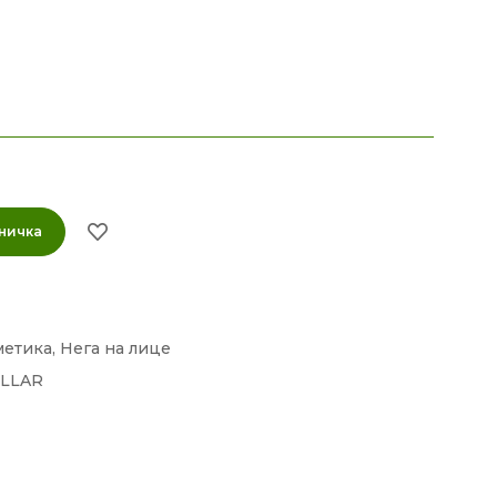
ничка
метика
,
Нега на лице
LLAR