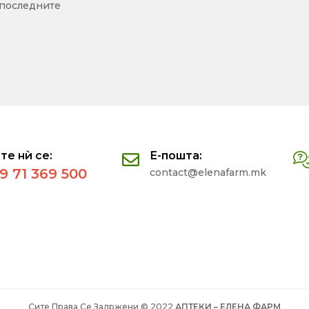
 последните
те нѝ се:
Е-пошта:
9 71 369 500
contact@elenafarm.mk
Сите Права Се Задржени © 2022
АПТЕКИ – ЕЛЕНА ФАРМ