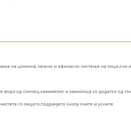
вање на шминка, нежно и ефикасно чистење на лице,очи и
 води од синчец,хамамелис и камилица со додаток од гли
чистете го лицето,подрачјето околу очите и усните