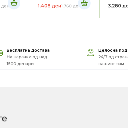
1.408
ден
3.280
д
5
ден
1.760
ден
Бесплатна достава
Целосна по
На нарачки од над
24/7 од стран
1500 денари
нашиот тим
те