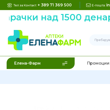
+ 389 71 369 500
i
Тел за Контакт:
Е-пошта:
арачки над 1500 денар
Елена-Фарм
Промоции