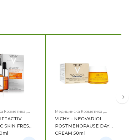
а Козметика
,
Медицинска Козметика
,
Мед
це
Нега на лице
Нег
LIFTACTIV
VICHY – NEOVADIOL
VIC
C SKIN FRESH
POSTMENOPAUSE DAY
SU
0ml
CREAM 50ml