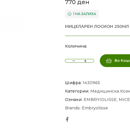
770
ден
1 НА ЗАЛИХА
МИЦЕЛАРЕН ЛОСИОН 250МЛ
Количина:
Во Кош
Шифра:
1430965
Категории:
Медицинска Коз
Ознаки:
EMBRYIOLISSE
,
MICE
Brands:
Embryolisse
Facebook