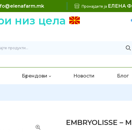
nfo@elenafarm.mk
ЕЛЕНА 
Пронајдете ја
и низ цела
Брендови
Новости
Блог
EMBRYOLISSE – M