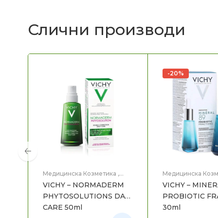
Слични производи
-20%
Медицинска Козметика
,
Медицинска Козм
Нега на лице
Нега на лице
VICHY – NORMADERM
VICHY – MINER
PHYTOSOLUTIONS DAY
PROBIOTIC FR
CARE 50ml
30ml