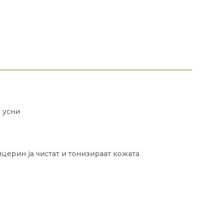
 усни
церин ја чистат и тонизираат кожата