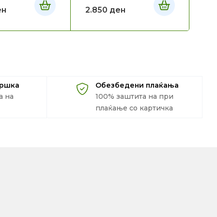
ен
2.850
ден
2.
дршка
Обезбедени плаќања
а на
100% заштита на при
плаќање со картичка