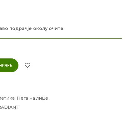
каво подрачје околу очите
ничка
метика
,
Нега на лице
RADIANT