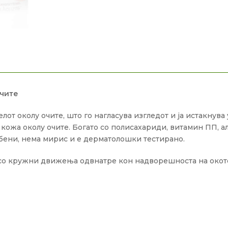
очите
лот околу очите, што го нагласува изгледот и ја истакнув
а кожа околу очите. Богато со полисахариди, витамин ПП, 
абени, нема мирис и е дерматолошки тестирано.
 со кружни движења одвнатре кон надворешноста на окоте,