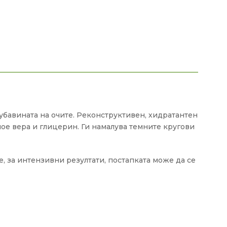
а убавината на очите. Реконструктивен, хидратантен
алое вера и глицерин. Ги намалува темните кругови
 за интензивни резултати, постапката може да се