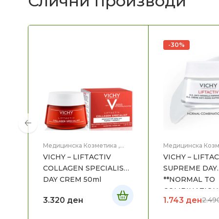
Слични производи
-30%
Медицинска Козметика
,
Медицинска Козм
Нега на лице
Нега на лице
VICHY – LIFTACTIV
VICHY – LIFTA
COLLAGEN SPECIALIST
SUPREME DAY
DAY CREM 50ml
**NORMAL TO
COMBINATION*
3.320
ден
1.743
ден
2.4
50mL