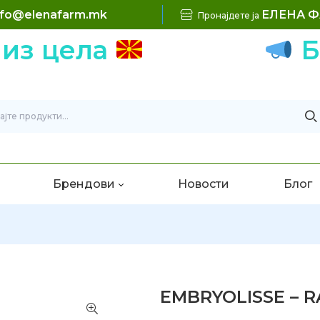
nfo@elenafarm.mk
ЕЛЕНА 
Пронајдете ја
з цела
Бесп
Брендови
Новости
Блог
EMBRYOLISSE – R