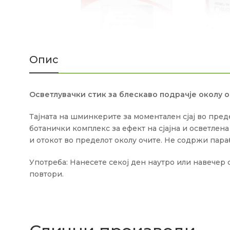
Опис
Осветлувачки стик за блескаво подрачје околу 
Тајната на шминкерите за моментален сјај во преде
ботанички комплекс за ефект на сјајна и осветлен
и отокот во пределот околу очите. Не содржи пар
Употреба: Нанесете секој ден наутро или навечер
повтори.