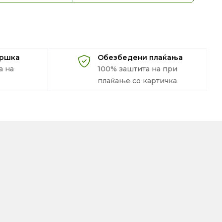
дршка
Обезбедени плаќања
а на
100% заштита на при
плаќање со картичка