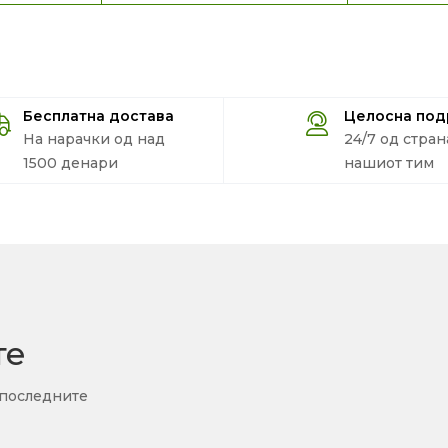
Бесплатна достава
Целосна по
На нарачки од над
24/7 од стран
1500 денари
нашиот тим
те
 последните