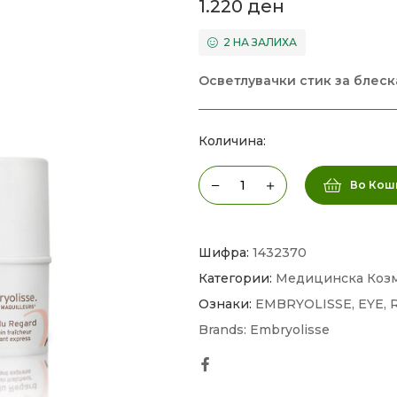
1.220
ден
2 НА ЗАЛИХА
Осветлувачки стик за блес
Количина:
Во Кош
Шифра:
1432370
Категории:
Медицинска Коз
Ознаки:
EMBRYOLISSE
,
EYE
,
Brands:
Embryolisse
Facebook