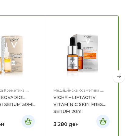
а Козметика
,
Медицинска Козметика
,
Мед
це
Нега на лице
Нег
 NEOVADIOL
VICHY – LIFTACTIV
VIC
BI SERUM 30ML
VITAMIN C SKIN FRESH
TH
SERUM 20ml
ен
3.280
ден
2.