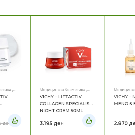
етика
,
Медицинска Козметика
,
Медицинск
Нега на лице
Нега на ли
CTIV
VICHY – LIFTACTIV
VICHY –
COLLAGEN SPECIALIST
MENO 5 
NIGHT CREM 50ML
* SKIN
3.195
ден
2.870
д
90
ден