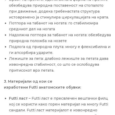
обезбедува природна поставеност на стопалото
при движење, додека гребенастата структура
истовремено ја стимулира циркулацијата на крвта.
Потпора на табанот на ногата: го стабилизира
средниот дел на ногата
Надолжна потпора за табанот на ногата: обезбедува
природна положба на нозете
Подлога од природна плута: многу е флексибилна и
ги апсорбира ударите.
Лежиште за пета: длабоко лежиште за петата дава
извонредна стабилност, со што се ослободува
притисокот врз петата.
3. Материјали од кои се
изработени
Futti
анатомските обувки
:
Futti
ласт –
Futti ласт е пресвлечен вештачки филц
кој се користи како горен материјал на многу Futti
сандали. Futti ласт материјалот е извонредно