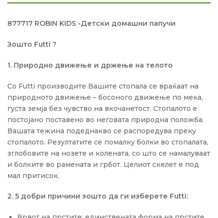
877717 ROBIN KIDS -Детски домашни папучи
Зошто
Futti ?
1. Природно движење и држење на телото
Со Futti производите Вашите стопала се враќаат на
природното движење – босоного движење по мека,
густа земја без чувство на вкочанетост. Стопалото е
постојано поставено во неговата природна положба.
Вашата тежина подеднакво се распоредува преку
стопалото. Резултатите се помалку болки во стопалата,
зглобовите на нозете и колената, со што се намалуваат
и болките во рамената и грбот. Целиот скелет е под
мал притисок.
2. 5 добри причини зошто да ги изберете
Futti:
Врвот на прстите: единствената форма на прстите