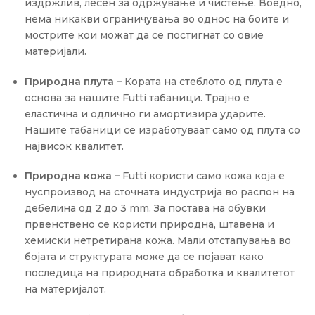
издржлив, лесен за одржување и чистење. Воедно,
нема никакви ограничувања во однос на боите и
мострите кои можат да се постигнат со овие
материјали.
Природна плута –
Кората на стеблото од плута е
основа за нашите Futti табаници. Трајно е
еластична и одлично ги амортизира ударите.
Нашите табаници се изработуваат само од плута со
највисок квалитет.
Природна кожа –
Futti користи само кожа која е
нуспроизвод на сточната индустрија во распон на
дебелина од 2 до 3 mm. За постава на обувки
првенствено се користи природна, штавена и
хемиски нетретирана кожа. Мали отстапувања во
бојата и структурата може да се појават како
последица на природната обработка и квалитетот
на материјалот.