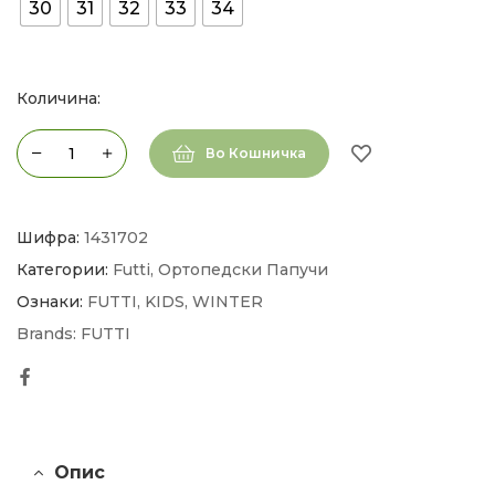
30
31
32
33
34
Количина:
Во Кошничка
Шифра:
1431702
Категории:
Futti
,
Ортопедски Папучи
Ознаки:
FUTTI
,
KIDS
,
WINTER
Brands:
FUTTI
Facebook
Опис