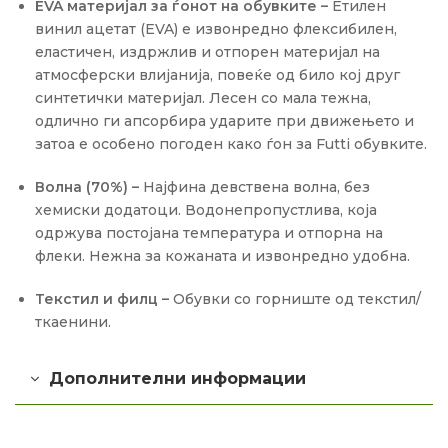
EVA
материјал за ѓонот на обувките –
Етилен
винил ацетат (EVA) е извонредно флексибилен,
еластичен, издржлив и отпорен материјал на
атмосферски влијанија, повеќе од било кој друг
синтетички материјал. Лесен со мала тежна,
одлично ги апсорбира ударите при движењето и
затоа е особено погоден како ѓон за Futti обувките.
Волна (70%) –
Најфина девствена волна, без
хемиски додатоци. Водонепропустлива, која
одржува постојана температура и отпорна на
флеки. Нежна за кожаната и извонредно удобна.
Текстил и филц –
Обувки со горниште од текстил/
ткаенини.
Дополнителни информации