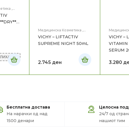
етика
,
CTIV
**DRY**
Медицинска Козметика
,
Медицинск
Нега на лице
Нега на ли
VICHY – LIFTACTIV
VICHY – 
SUPREME NIGHT 50mL
VITAMIN 
SERUM 2
АЛИХА
2.745
ден
3.280
д
Бесплатна достава
Целосна по
На нарачки од над
24/7 од стран
1500 денари
нашиот тим