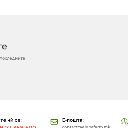
те
 последните
те нѝ се:
Е-пошта:
9 71 369 500
contact@elenafarm.mk