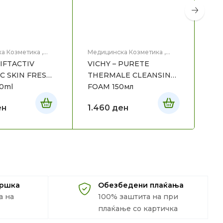
а Козметика
,
Медицинска Козметика
,
Мед
це
Нега на лице
Нег
LIFTACTIV
VICHY – PURETE
VI
C SKIN FRESH
THERMALE CLEANSING
PE
0ml
FOAM 150мл
CR
SKI
ен
1.460
ден
2.
дршка
Обезбедени плаќања
а на
100% заштита на при
плаќање со картичка