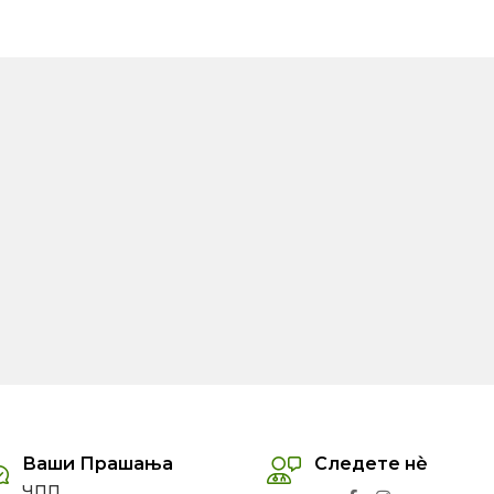
Ваши Прашања
Следете нѐ
ЧПП