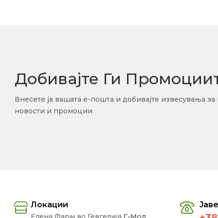
Добивајте Ги Промоции
Внесете ја вашата е-пошта и добивајте извесувања за
новости и промоции
Локации
Јаве
+38
Елена Фарм во Гевгелија
Г-Мол