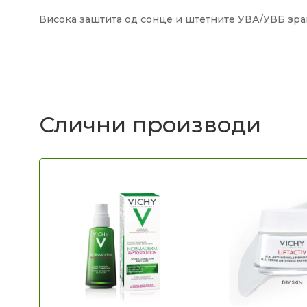
Висока заштита од сонце и штетните УВА/УВБ зра
Слични производи