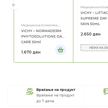
Медицинска Козм
Нега на лице
VICHY – LIFTA
SUPREME DAY 
SKIN 50mL
Медицинска Козметика
,
Нега на лице
VICHY – NORMADERM
2.650
ден
PHYTOSOLUTIONS DAY
CARE 50ml
НЕМА НА З
1.670
ден
Враќање на продукт
Враќање на продукт
до 7 дена