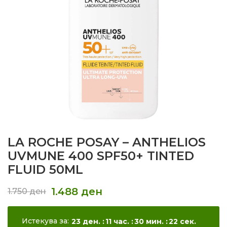
LA ROCHE POSAY – ANTHELIOS
UVMUNE 400 SPF50+ TINTED
FLUID 50ML
1.488
ден
1.750
ден
Истекува за:
23
ден.
11
час.
30
мин.
22
сек.