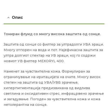
Опис
Тониран флуид со многу висока заштита од сонце.
Заштита од сонце со филтер за ултрадолги УВА зраци.
Многу отпорен на вода и пот. Најефикасна заштита за
ултра долгиот спектар на УВ зраци, кој го содржи
новиот УВ филтер MEXORYL 400.
Наменет за чувствителна кожа. Формулиран за
ограничување на иритацијата на очите. Многу висок
степен на заштита од УВА/УВБ зрачење,
хиперпигментација предизвикана од видлива
светлина и оксидативен стрес, инфрацрвено зрачење
и загадување. Погоден за чувствителна кожа и кожа
нетолерантна на сонце.