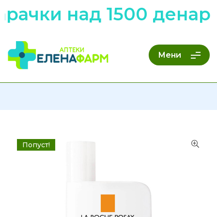
арачки над 1500 денар
Мени
Попуст!