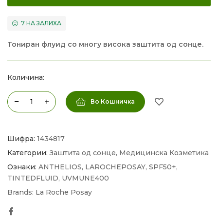
7 НА ЗАЛИХА
Тониран флуид со многу висока заштита од сонце.
Количина:
Во Кошничка
Шифра:
1434817
Категории:
Заштита од сонце
,
Медицинска Козметика
Ознаки:
ANTHELIOS
,
LAROCHEPOSAY
,
SPF50+
,
TINTEDFLUID
,
UVMUNE400
Brands:
La Roche Posay
Facebook