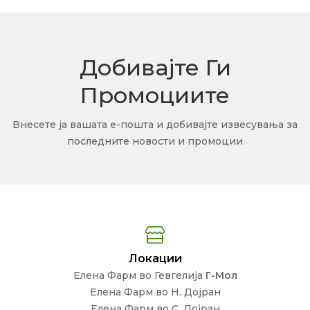
Добивајте Ги
Промоциите
Внесете ја вашата е-пошта и добивајте извесувања за
последните новости и промоции
Локации
Елена Фарм во Гевгелија
Г-Мол
Елена Фарм во Н. Дојран
Елена Фарм во С. Дојран