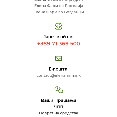
Елена Фарм во Гевгелија
Елена Фарм во Богданци
Јавете нѝ се:
+389 71 369 500
Е-пошта:
contact@elenafarm.mk
Ваши Прашања
ЧПП
Поврат на средства