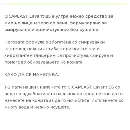
CICAPLAST Lavant B5 е ултра нежно средство за
миење лице и тело со пена, формулирано за
смирување и прочистување без сушење.
Неговата формула е збогатена со смирувачки
пантенол, нежни антибактериски агенси и
хидратантен глицерин.
Ја прочистува, смирува и
помага во обновувањето на кожата.
КАКО ДА СЕ НАНЕСУВА:
1-2 пати на ден, напенете го CICAPLAST Lavant B5 со
вода во вдлабнатината на дланката пред нежно да го
нанесете на кожата за да го исчистите.
Исплакнете со
многу вода и нежно исушете.