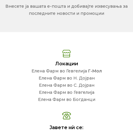
Внесете ја вашата е-пошта и добивајте извесувања за
последните новости и промоции
Локации
Елена Фарм во Гевгелија
Г-Мол
Елена Фарм во Н. Дојран
Елена Фарм во С. Дојран
Елена Фарм во Гевгелија
Елена Фарм во Богданци
Јавете нѝ се: