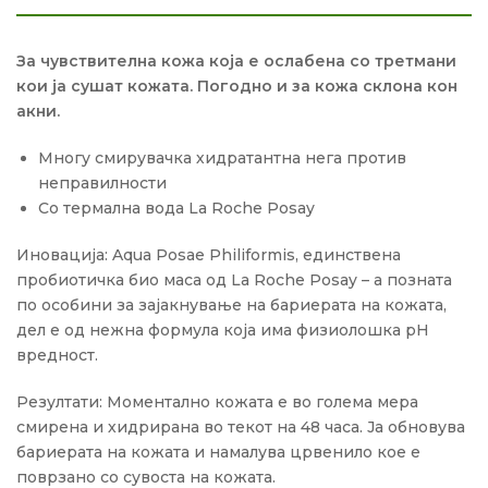
За чувствителна кожа која е ослабена со третмани
кои ја сушат кожата. Погодно и за кожа склона кон
акни.
Многу смирувачка хидратантна нега против
неправилности
Со термална вода La Roche Posay
Иновација: Aqua Posae Philiformis, единствена
пробиотичка био маса од La Roche Posay – а позната
по особини за зајакнување на бариерата на кожата,
дел е од нежна формула која има физиолошка pH
вредност.
Резултати: Моментално кожата е во голема мера
смирена и хидрирана во текот на 48 часа. Ја обновува
бариерата на кожата и намалува црвенило кое е
поврзано со сувоста на кожата.