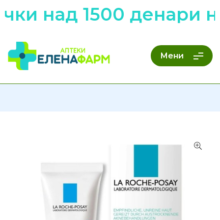
чки над 1500 денари н
Мени