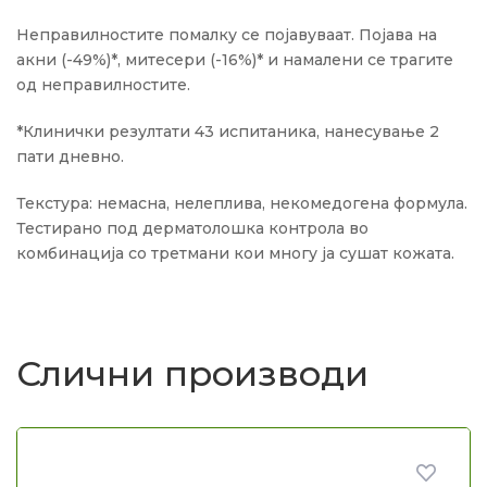
Неправилностите помалку се појавуваат. Појава на
акни (-49%)*, митесери (-16%)* и намалени се трагите
од неправилностите.
*Клинички резултати 43 испитаника, нанесување 2
пати дневно.
Текстура: немасна, нелеплива, некомедогена формула.
Тестирано под дерматолошка контрола во
комбинација со третмани кои многу ја сушат кожата.
Слични производи