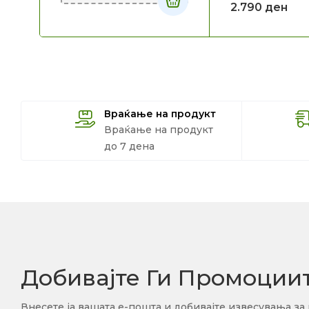
2.790
ден
Враќање на продукт
Враќање на продукт
до 7 дена
Добивајте Ги Промоции
Внесете ја вашата е-пошта и добивајте извесувања за