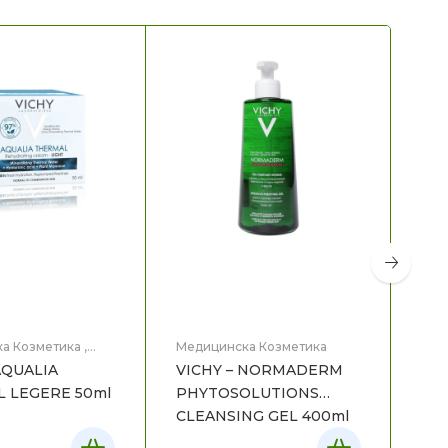
а Козметика
,
Медицинска Козметика
Мед
це
Нег
AQUALIA
VICHY – NORMADERM
VI
 LEGERE 50ml
PHYTOSOLUTIONS
TH
CLEANSING GEL 400ml
WA