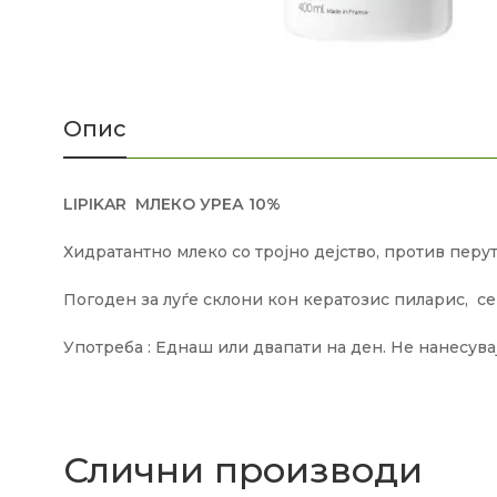
Опис
LIPIKAR МЛЕКО УРЕА 10%
Хидратантно млеко со тројно дејство, против перу
Погоден за луѓе склони кон кератозис пиларис, се
Употреба : Еднаш или двапати на ден. Не нанесувај
Слични производи