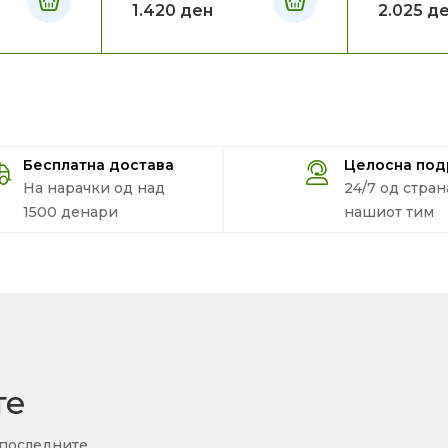
1.420
ден
2.025
д
Бесплатна достава
Целосна по
На нарачки од над
24/7 од стран
1500 денари
нашиот тим
те
 последните