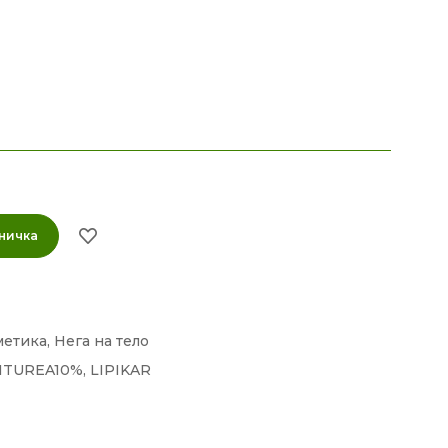
ничка
метика
,
Нега на тело
ITUREA10%
,
LIPIKAR