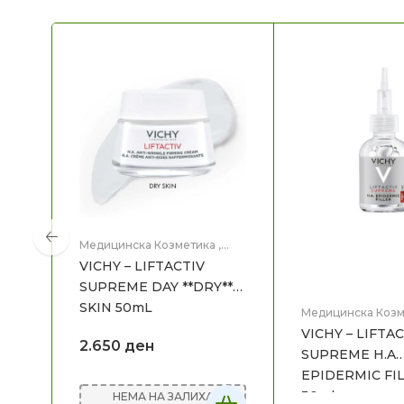
Медицинска Козметика
,
Нега на лице
VICHY – LIFTACTIV
SUPREME DAY **DRY**
SKIN 50mL
Медицинска Козм
Нега на лице
VICHY – LIFTA
2.650
ден
SUPREME H.A
EPIDERMIC FI
30ml
НЕМА НА ЗАЛИХА