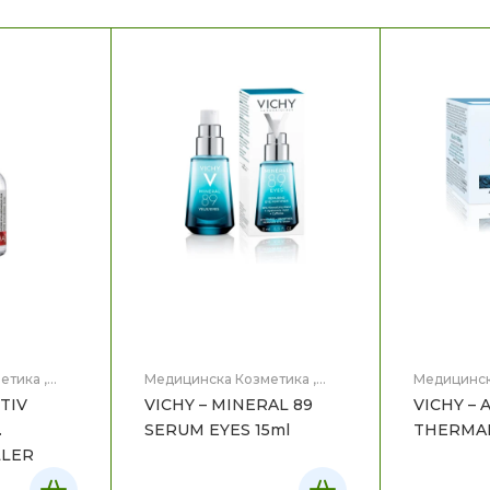
етика
,
Медицинска Козметика
,
Медицинск
Нега на лице
Нега на ли
CTIV
VICHY – MINERAL 89
VICHY – 
SERUM EYES 15ml
THERMAL
LLER