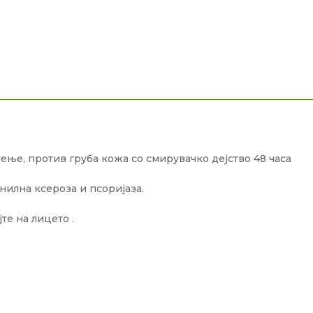
тење, против груба кожа со смирувачко дејство 48 часа
нилна ксероза и псоријаза.
те на лицето .