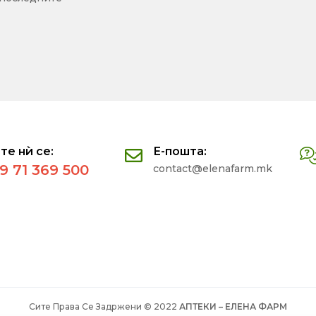
те нѝ се:
Е-пошта:
9 71 369 500
contact@elenafarm.mk
Сите Права Се Задржени © 2022
АПТЕКИ – ЕЛЕНА ФАРМ