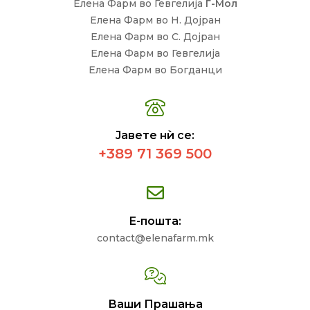
Елена Фарм во Гевгелија
Г-Мол
Елена Фарм во Н. Дојран
Елена Фарм во С. Дојран
Елена Фарм во Гевгелија
Елена Фарм во Богданци
Јавете нѝ се:
+389 71 369 500
Е-пошта:
contact@elenafarm.mk
Ваши Прашања