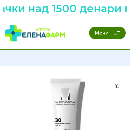
чки над 1500 денари н
Мени