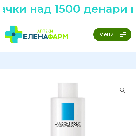
чки над 1500 денари н
Мени