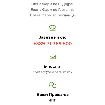
Елена Фарм во С. Дојран
Елена Фарм во Гевгелија
Елена Фарм во Богданци
Јавете нѝ се:
+389 71 369 500
Е-пошта:
contact@elenafarm.mk
Ваши Прашања
ЧПП