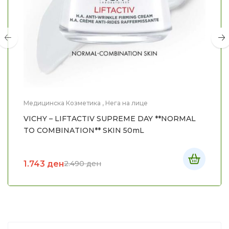
Медицинска Козметика
,
Нега на лице
VICHY – LIFTACTIV SUPREME DAY **NORMAL
TO COMBINATION** SKIN 50mL
1.743
ден
2.490
ден