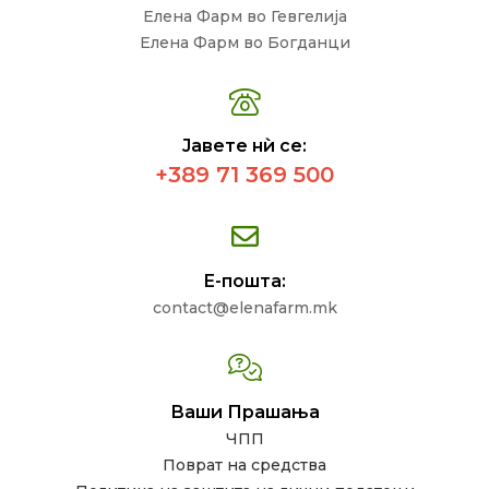
Елена Фарм во Гевгелија
Елена Фарм во Богданци
Јавете нѝ се:
+389 71 369 500
Е-пошта:
contact@elenafarm.mk
Ваши Прашања
ЧПП
Поврат на средства