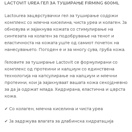
LACTOVIT UREA ГЕЛ ЗА ТУШИРАЊЕ FIRMING 600ML
Lactourea зацврстувачки гел за туширање содржи
комплекс со млечна киселина, чиста уреа и колаген. Ја
обновува и зајакнува кожата со стимулирање на
синтезата на колаген за подобрување на тенот и
еластичноста на кожата уште од самиот почеток на
нанесувањето. Погоден е и за многу сува, груба кожа.
Геловите за туширање Lactovit се формулирани со
комплекс од протеини и калциум со единствена
технологија на капсулирање на калциум и млечни
протеини, кои ја зајакнуваат вашата кожа секојдневно
за да ја одржат млада. Хидрирана, еластична и цврста
кожа.
✔ Со колаген, млечна киселина и чиста уреа
✔ Ја задржува влагата за длабинска хидратација