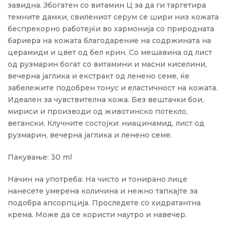
завидна. Збогатен со витамин Ц за да ги таргетира
темните дамки, свилениот серум се шири низ кожата
беспрекорно работејќи во хармонија со природната
бариера на кожата благодарение на содржината на
церамиди и цвет од бел крин. Со мешавина од лист
од рузмарин богат со витамини и масни киселини,
вечерна јаглика и екстракт од ленено семе, ќе
забележите подобрен тонус и еластичност на кожата.
Идеален за чувствителна кожа. Без вештачки бои,
мириси и производи од животинско потекло,
вегански. Клучните состојки: ниацинамид, лист од
рузмарин, вечерна јаглика и ленено семе.
Пакување: 30 ml
Начин на употреба: На чисто и тонирано лице
нанесете умерена количина и нежно тапкајте за
подобра апсорпција. Проследете со хидратантна
крема. Може да се користи наутро и навечер.