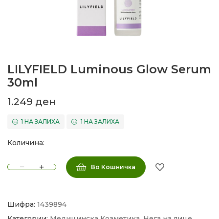
LILYFIELD Luminous Glow Serum
30ml
1.249
ден
1 НА ЗАЛИХА
1 НА ЗАЛИХА
Количина:
Во Кошничка
Шифра:
1439894
Категории:
Медицинска Козметика
,
Нега на лице