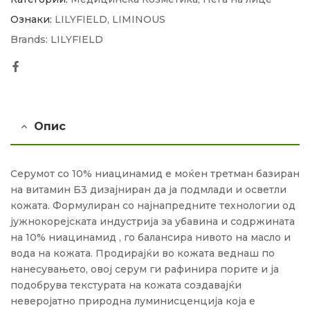
Ознаки:
LILYFIELD
,
LIMINOUS
Brands:
LILYFIELD
Facebook
Опис
Серумот со 10% ниацинамид е моќен третман базиран
на витамин Б3 дизајниран да ја подмлади и осветли
кожата. Формулиран со најнапредните технологии од
јужнокорејската индустрија за убавина и содржината
на 10% ниацинамид , го балансира нивото на масло и
вода на кожата. Продирајќи во кожата веднаш по
нанесувањето, овој серум ги рафинира порите и ја
подобрува текстурата на кожата создавајќи
неверојатно природна луминисценција која е