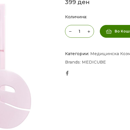
399
ден
Количина:
Во Кош
Категории:
Медицинска Коз
Brands:
MEDICUBE
Facebook