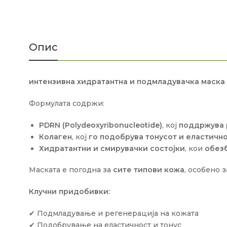
Опис
интензивна хидратантна и подмладувачка маска 
Формулата содржи:
PDRN (Polydeoxyribonucleotide)
, кој
поддржува 
Колаген
, кој
го подобрува тонусот и еластично
Хидратантни и смирувачки состојки
, кои
обезб
Маската е погодна за
сите типови кожа
, особено 
Клучни придобивки:
✔ Подмладување и регенерација на кожата
✔ Подобрување на еластичност и тонус