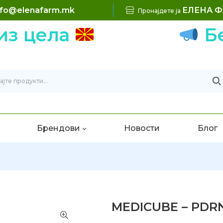
nfo@elenafarm.mk
ЕЛЕНА 
Пронајдете ја
цела
Беспл
Брендови
Новости
Блог
MEDICUBE – PDR