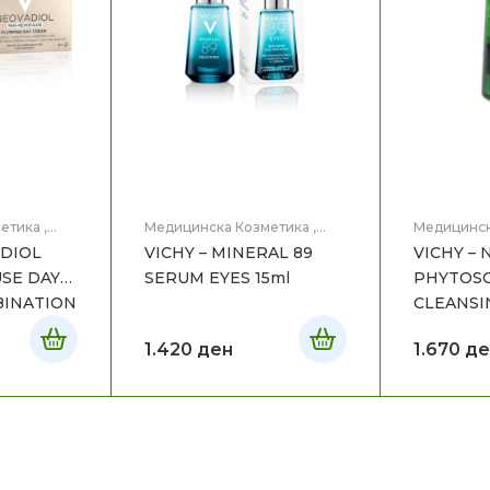
етика
,
Медицинска Козметика
,
Медицинск
Нега на лице
ADIOL
VICHY – MINERAL 89
VICHY –
SE DAY
SERUM EYES 15ml
PHYTOS
BINATION
CLEANSI
1.420
ден
1.670
де