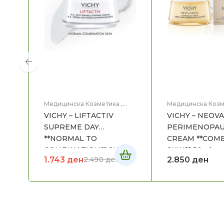
Медицинска Козметика
,
Медицинска Козм
Нега на лице
Нега на лице
VICHY – LIFTACTIV
VICHY – NEOV
SUPREME DAY
PERIMENOPAU
**NORMAL TO
CREAM **COM
COMBINATION** SKIN
SKIN** 50ml
1.743
ден
2.850
ден
2.490
ден
50mL