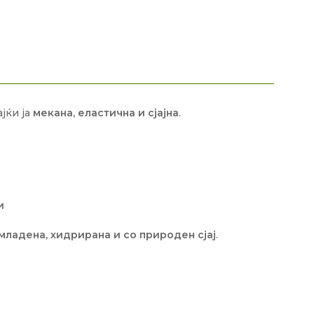
ајќи ја
мекана, еластична и сјајна
.
и
младена, хидрирана и со природен сјај
.