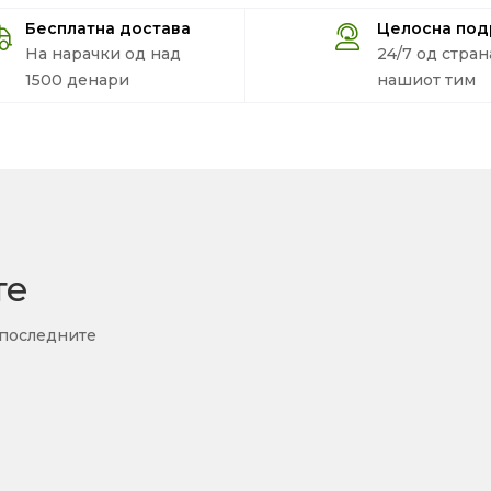
Бесплатна достава
Целосна по
На нарачки од над
24/7 од стран
1500 денари
нашиот тим
те
 последните