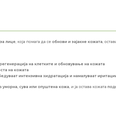
за лице
, која помага да се
обнови и зајакне кожата
, остав
регенерација на клетките и обновување на кожата
ста на кожата
едуваат интензивна хидратација и намалуваат иритаци
за
уморна, сува или опуштена кожа
, и ја остава кожата
под