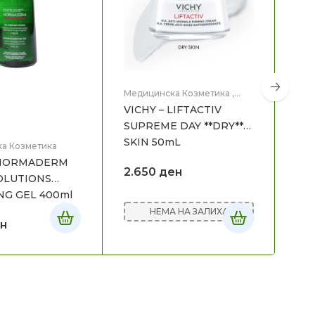
Медицинска Козметика
,
Нега на лице
VICHY – LIFTACTIV
SUPREME DAY **DRY**
SKIN 50mL
а Козметика
Мед
Нег
 NORMADERM
VIC
2.650
ден
OLUTIONS
TH
NG GEL 400ml
НЕМА НА ЗАЛИХА
н
2.