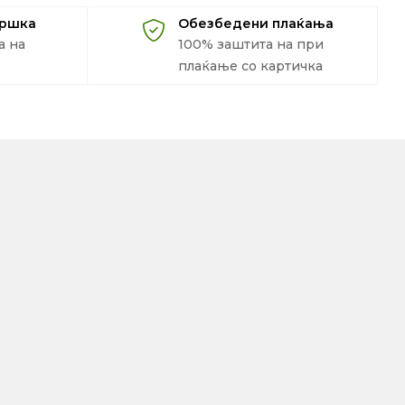
дршка
Обезбедени плаќања
а на
100% заштита на при
плаќање со картичка