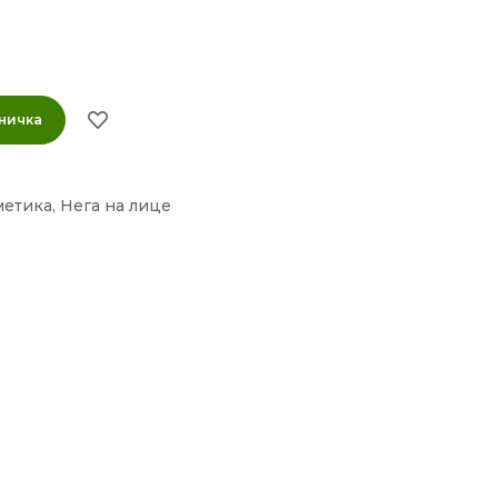
ничка
метика
,
Нега на лице