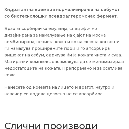
Хидратантна крема за нормализирање на себумот
со биотехнолошки псевдоалтеромонас фермент.
Брзо апсорбирачка емулзија, специфично
дизајнирана за намалување на сјајот на мрсна.
комбинирана, нечиста кожа и кожа склона кон акни.
Ги намалува проширените пори и го апсорбира
вишокот на себум, одржувајќи ја кожата чиста и сува.
Матирачки комплекс овозможува да се минимизираат
недостатоците на кожата. Препорачано и за осетлива
кожа.
Нанесете од кремата на лицето и вратот, наутро и
навечер се додека целосно не се апсорбира.
Слични производи