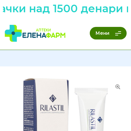
чки над 1500 денари н
Мени