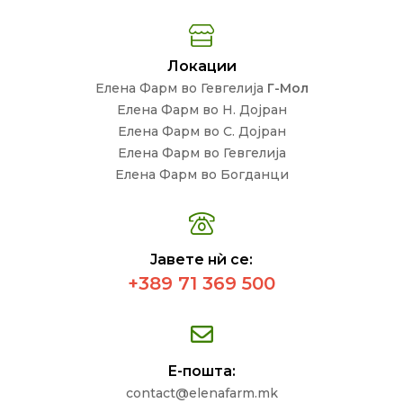
Локации
Елена Фарм во Гевгелија
Г-Мол
Елена Фарм во Н. Дојран
Елена Фарм во С. Дојран
Елена Фарм во Гевгелија
Елена Фарм во Богданци
Јавете нѝ се:
+389 71 369 500
Е-пошта:
contact@elenafarm.mk