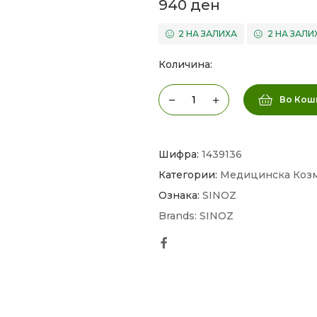
940
ден
2 НА ЗАЛИХА
2 НА ЗАЛИ
Количина:
Во Кош
Шифра:
1439136
Категории:
Медицинска Коз
Ознака:
SINOZ
Brands:
SINOZ
Facebook