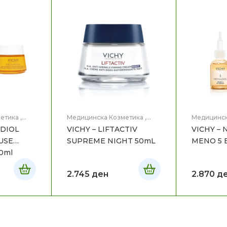
етика
,
Медицинска Козметика
,
Медицинск
Нега на лице
Нега на ли
ADIOL
VICHY – LIFTACTIV
VICHY –
USE
SUPREME NIGHT 50mL
MENO 5 
T CREM 50ml
2.745
ден
2.870
д