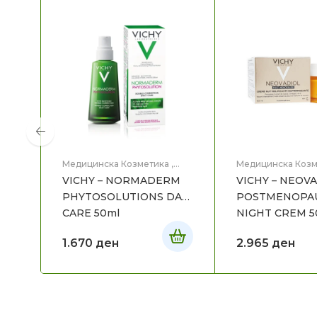
Медицинска Козметика
,
Медицинска Козм
Нега на лице
Нега на лице
VICHY – NORMADERM
VICHY – NEOV
PHYTOSOLUTIONS DAY
POSTMENOPA
CARE 50ml
NIGH
1.670
ден
2.965
ден