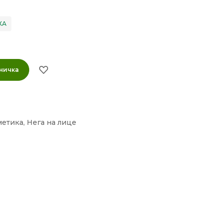
ХА
ничка
метика
,
Нега на лице