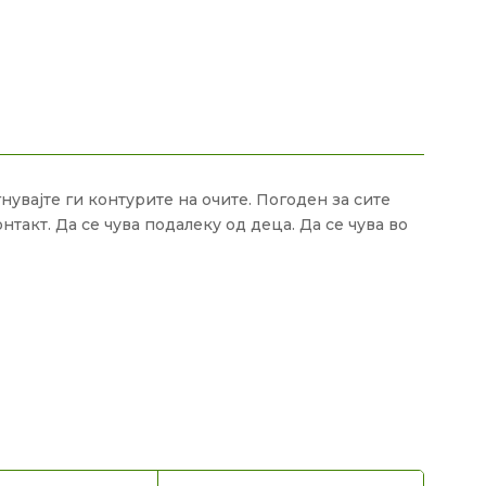
увајте ги контурите на очите. Погоден за сите
т. Да се ​​чува подалеку од деца. Да се ​​чува во