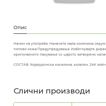
Опис
Начин на употреба: Нанесете мала количина серум 
типови кожа.Предупредувања: Избегнувајте директен 
оригиналното пакување со цврсто затворено капач
СОСТАВ: Хијалуронска киселина, колаген, 24К злат
Слични производи