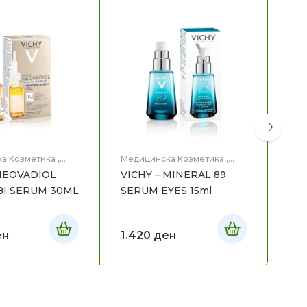
а Козметика
,
Медицинска Козметика
,
Мед
це
Нега на лице
Нег
 NEOVADIOL
VICHY – MINERAL 89
VIC
BI SERUM 30ML
SERUM EYES 15ml
CO
NI
ен
1.420
ден
3.