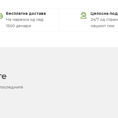
Бесплатна достава
Целосна по
На нарачки од над
24/7 од стран
1500 денари
нашиот тим
те
 последните