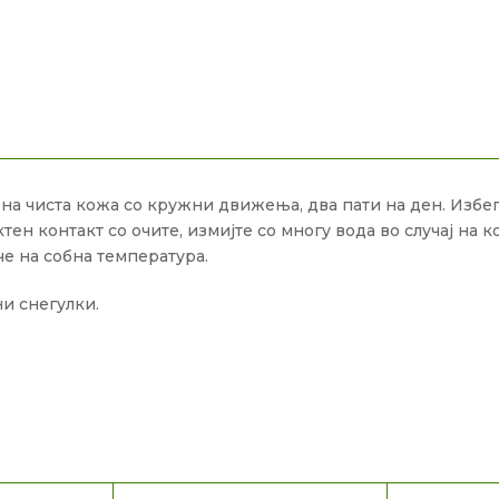
на чиста кожа со кружни движења, два пати на ден. Избегн
контакт со очите, измијте со многу вода во случај на контак
е на собна температура.
ни снегулки.