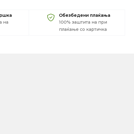
дршка
Обезбедени плаќања
а на
100% заштита на при
плаќање со картичка