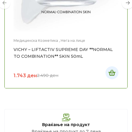
Медицинска Козметика
,
Нега на лице
VICHY – LIFTACTIV SUPREME DAY **NORMAL
TO COMBINATION** SKIN 50mL
1.743
ден
2.490
ден
Враќање на продукт
Враќање на продукт до 7 дена