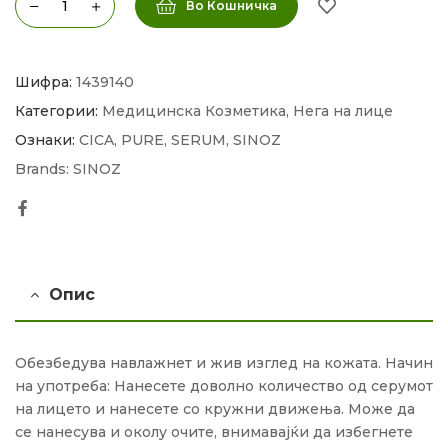
Во Кошничка
Шифра:
1439140
Категории:
Медицинска Козметика
,
Нега на лице
Ознаки:
CICA
,
PURE
,
SERUM
,
SINOZ
Brands:
SINOZ
Facebook
Опис
Обезбедува навлажнет и жив изглед на кожата. Начин
на употреба: Нанесете доволно количество од серумот
на лицето и нанесете со кружни движења. Може да
се нанесува и околу очите, внимавајќи да избегнете