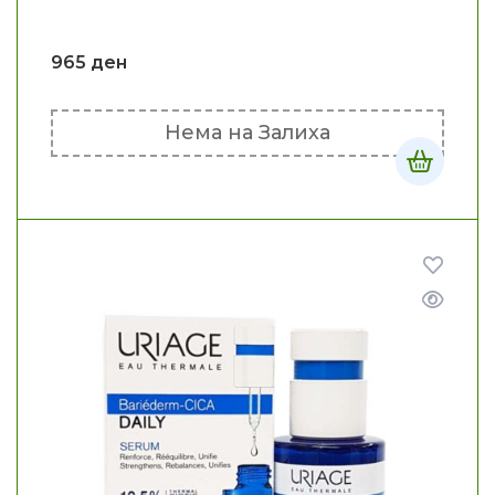
965
ден
Нема на Залиха