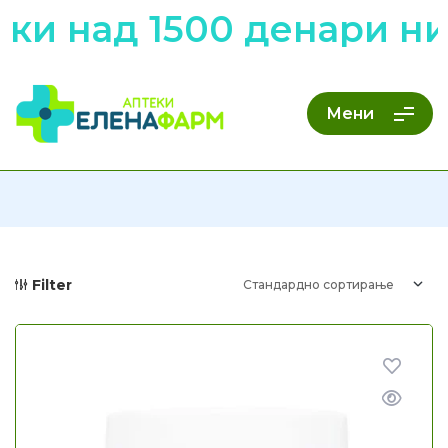
над 1500 денари низ ц
Мени
Filter