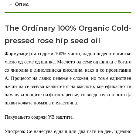
Опис
The Ordinary 100% Organic Cold-
pressed rose hip seed oil
Формулацијата содржи 100% чисто, ладно цедено органско
масло од семе од шипка. Маслото од семе од шипка е богато
со линолна и линолеинска киселина, како и со провитамин
А. Процесот на ладно цедење е сложен, но тоа е единствен
начин да се зачува квалитетот на маслото, кое ефикасно ги
намалува знаците на фотостареење, го воедначува тенот и ја
прави кожата помазна и еластична.
Пакувањето содржи УВ заштита.
Употреба: Се нанесува еднаш или два пати на ден, идеално