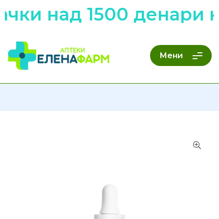
чки над 1500 денари н
Мени