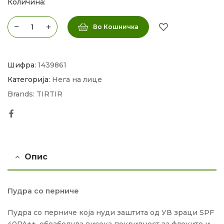
Количина:
Во Кошничка
Шифра:
1439861
Категорија:
Нега на лице
Brands:
TIRTIR
Facebook
Опис
Пудра со перниче
Пудра со перниче која нуди заштита од УВ зраци SPF
40PA++, обезбедува висока покривност за флеките и