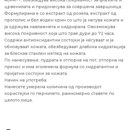
црвенилата и придонесува за совршена завршница.
Формулирана е со екстракт од розела, екстракт од
прополис и бел воден крин со што ја негува кожата и
ја одржува навлажнета и хидрирана. Овозможува
висока покривност која што трае дури до 72 часа.
Содржи антиоксидантни состојки ја негуваат и ја
обновуваат кожата, обезбедуваат длабока хидратација
за блескав стаклен изглед на кожата.
По нанесување, пудрата е отпорна на пот, отпорна на
пренос и има зголемена формула со хидратантни и
пријатни состојки за кожата.
Начин на употреба:
Нанесете умерена количина од производот
користејќи го перничето, рамномерно ставете по
целото лице.