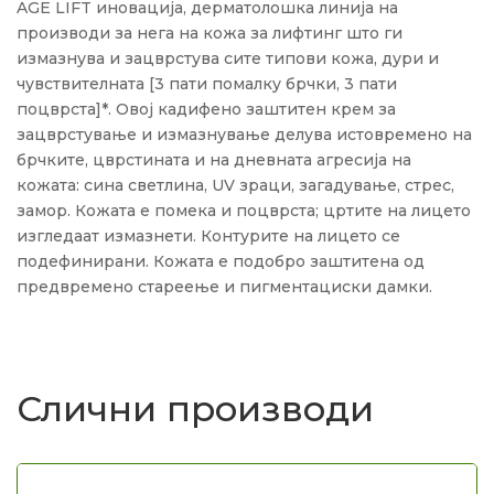
AGE LIFT иновација, дерматолошка линија на
производи за нега на кожа за лифтинг што ги
измазнува и зацврстува сите типови кожа, дури и
чувствителната [3 пати помалку брчки, 3 пати
поцврста]*.
Овој кадифено заштитен крем за
зацврстување и измазнување делува истовремено на
брчките, цврстината и на дневната агресија на
кожата: сина светлина, UV зраци, загадување, стрес,
замор.
Кожата е помека и поцврста;
цртите на лицето
изгледаат измазнети.
Контурите на лицето се
подефинирани.
Кожата е подобро заштитена од
предвремено стареење и пигментациски дамки.
Слични производи