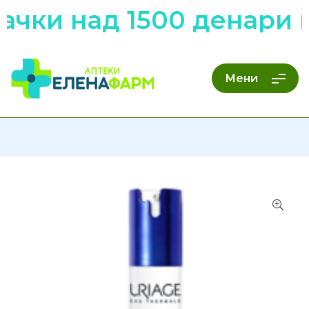
чки над 1500 денари н
Мени