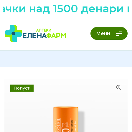
ачки над 1500 денари 
Мени
Попуст!