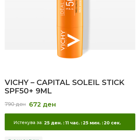
VICHY – CAPITAL SOLEIL STICK
SPF50+ 9ML
672
ден
790
ден
Истекува за:
25
ден.
11
час.
25
мин.
19
сек.