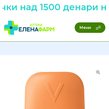
чки над 1500 денари н
Мени