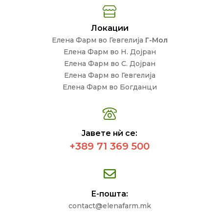
Локации
Елена Фарм во Гевгелија
Г-Мол
Елена Фарм во Н. Дојран
Елена Фарм во С. Дојран
Елена Фарм во Гевгелија
Елена Фарм во Богданци
Јавете нѝ се:
+389 71 369 500
Е-пошта:
contact@elenafarm.mk