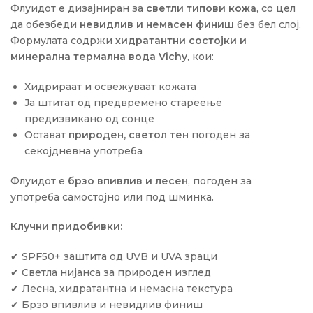
Флуидот е дизајниран за
светли типови кожа
, со цел
да обезбеди
невидлив и немасен финиш
без бел слој.
Формулата содржи
хидратантни состојки и
минерална термална вода Vichy
, кои:
Хидрираат и освежуваат кожата
Ја штитат од предвремено стареење
предизвикано од сонце
Остават
природен, светол тен
погоден за
секојдневна употреба
Флуидот е
брзо впивлив и лесен
, погоден за
употреба самостојно или под шминка.
Клучни придобивки:
✔ SPF50+ заштита од UVB и UVA зраци
✔ Светла нијанса за природен изглед
✔ Лесна, хидратантна и немасна текстура
✔ Брзо впивлив и невидлив финиш