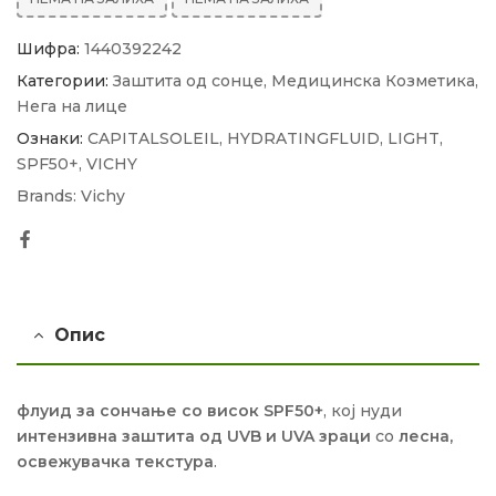
Шифра:
1440392242
Категории:
Заштита од сонце
,
Медицинска Козметика
,
Нега на лице
Ознаки:
CAPITALSOLEIL
,
HYDRATINGFLUID
,
LIGHT
,
SPF50+
,
VICHY
Brands:
Vichy
Facebook
Опис
флуид за сончање со висок SPF50+
, кој нуди
интензивна заштита од UVB и UVA зраци
со
лесна,
освежувачка текстура
.