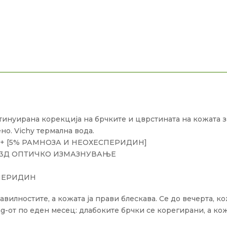
онтинуирана корекција на брчките и цврстината на кожата з
но. Vichy термална вода.
 + [5% РАМНОЗА И НЕОХЕСПЕРИДИН]
 3Д ОПТИЧКО ИЗМАЗНУВАЊЕ
СПЕРИДИН
илностите, а кожата ја прави блескава. Се до вечерта, ко
ng-от по еден месец: длабоките брчки се корегирани, а ко