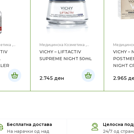
етика
,
Медицинска Козметика
,
Медицинск
Нега на лице
Нега на ли
CTIV
VICHY – LIFTACTIV
VICHY –
SUPREME NIGHT 50mL
POSTME
LLER
2.745
ден
2.965
д
Бесплатна достава
Целосна по
На нарачки од над
24/7 од стран