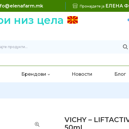
nfo@elenafarm.mk
ЕЛЕНА 
Пронајдете ја
и низ цела
Брендови
Новости
Блог
VICHY – LIFTACTI
50mL