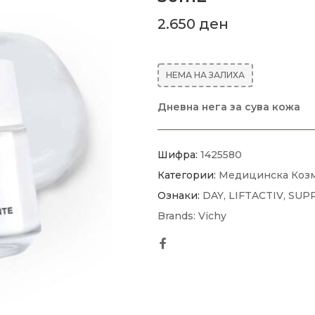
2.650
ден
НЕМА НА ЗАЛИХА
Дневна нега за сува кожа
Шифра:
1425580
Категории:
Медицинска Коз
Ознаки:
DAY
,
LIFTACTIV
,
SUP
Brands:
Vichy
Facebook