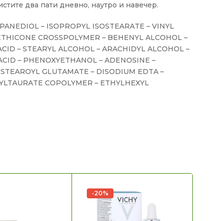
истите два пати дневно, наутро и навечер.
PANEDIOL – ISOPROPYL ISOSTEARATE – VINYL
ETHICONE CROSSPOLYMER – BEHENYL ALCOHOL –
C ACID – STEARYL ALCOHOL – ARACHIDYL ALCOHOL –
ACID – PHENOXYETHANOL – ADENOSINE –
TEAROYL GLUTAMATE – DISODIUM EDTA –
HYLTAURATE COPOLYMER – ETHYLHEXYL
-20%