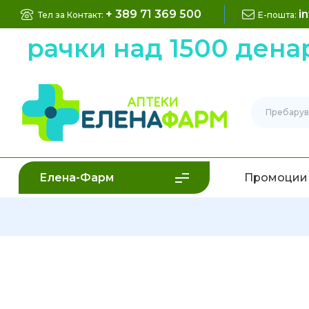
+ 389 71 369 500
i
Тел за Контакт:
Е-пошта:
арачки над 1500 денар
Елена-Фарм
Промоции