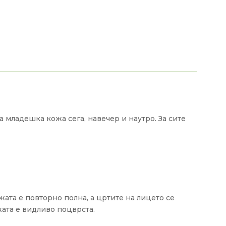
а младешка кожа сега, навечер и наутро. За сите
жата е повторно полна, а цртите на лицето се
жата е видливо поцврста.