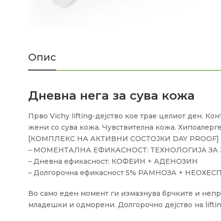
Опис
Дневна нега за сува кожа
Прво Vichy lifting-дејство кое трае целиот ден. К
жени со сува кожа. Чувствителна кожа. Хипоалерге
[КОМПЛЕКС НА АКТИВНИ СОСТОЈКИ DAY PROOF]
– МОМЕНТАЛНА ЕФИКАСНОСТ: ТЕХНОЛОГИЈА ЗА
– Дневна ефикасност: КОФЕИН + АДЕНОЗИН
– Долгорочна ефикасност 5% РАМНОЗА + НЕОХЕ
Во само еден момент ги измазнува брчките и неправ
младешки и одморени. Долгорочно дејство на lifti