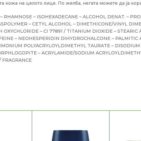
а кожа на целото лице. По желба, негата можете да ја кор
E – RHAMNOSE – ISOHEXADECANE – ALCOHOL DENAT. – PRO
SPOLYMER – CETYL ALCOHOL – DIMETHICONE/VINYL DIM
TH OXYCHLORIDE – CI 77891 / TITANIUM DIOXIDE – STEARI
FEINE – NEOHESPERIDIN DIHYDROCHALCONE – PALMITIC 
ONIUM POLYACRYLOYLDIMETHYL TAURATE – DISODIUM S
FLUORPHLOGOPITE – ACRYLAMIDE/SODIUM ACRYLOYLDIMET
/ FRAGRANCE