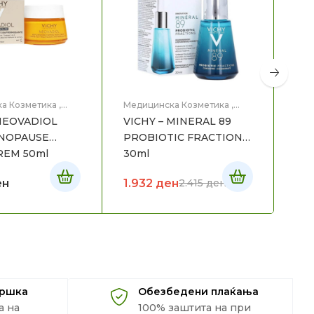
а Козметика
,
Медицинска Козметика
,
Мед
це
Нега на лице
Нег
 NEOVADIOL
VICHY – MINERAL 89
VIC
NOPAUSE
PROBIOTIC FRACTIONS
VI
NIGHT CREM 50ml
30ml
SE
ен
1.932
ден
3.
2.415
ден
дршка
Обезбедени плаќања
а на
100% заштита на при