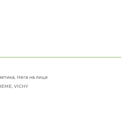
метика
,
Нега на лице
REME
,
VICHY