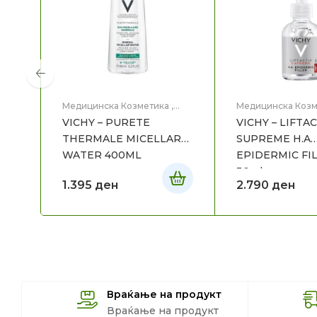
Медицинска Козметика
,
Медицинска Козм
Нега на лице
Нега на лице
VICHY – PURETE
VICHY – LIFTA
THERMALE MICELLAR
SUPREME H.A
WATER 400ML
EPIDERMIC FI
30ml
1.395
ден
2.790
ден
Враќање на продукт
Враќање на продукт