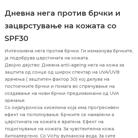
Дневна нега против брчки и
зацврстување на кожата со
SPF30
Интензивна нега против брчки. Ги измазнува брчките,
ја подобрува цврстината на кожата.
Двојно дејство: Дневна anti-ageing нега на кожа за
заштита од сонце од широк спектар на UVA/UVB
зрачења ( заштитен фактор 30) кој делува на
постоечките брчки и помага во спречување на
создавање на нови брчки предизвикани од UVA
зрачање.
Со хијалуронска киселина која има прогресивен
ефект на пополнување: брчките се намалени а
цврстината на кожата е вратена. Ефект на
подигнување на кожата. За чувствителна кожа.
Хипоалергено. Со Vichy вулканска вода. За сите