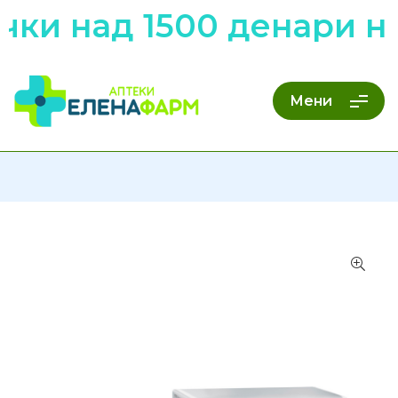
чки над 1500 денари н
Мени