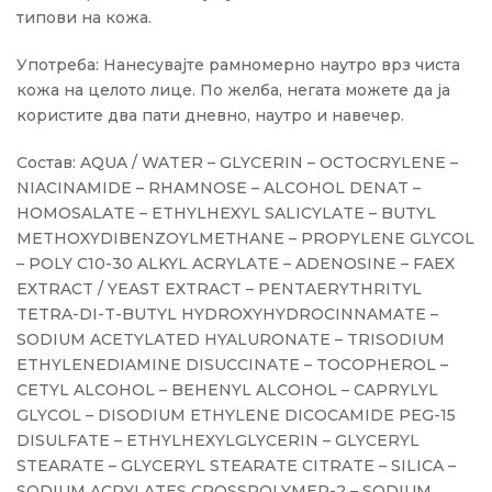
типови на кожа.
Употреба: Нанесувајте рамномерно наутро врз чиста
кожа на целото лице. По желба, негата можете да ја
користите два пати дневно, наутро и навечер.
Состав: AQUA / WATER – GLYCERIN – OCTOCRYLENE –
NIACINAMIDE – RHAMNOSE – ALCOHOL DENAT –
HOMOSALATE – ETHYLHEXYL SALICYLATE – BUTYL
METHOXYDIBENZOYLMETHANE – PROPYLENE GLYCOL
– POLY C10-30 ALKYL ACRYLATE – ADENOSINE – FAEX
EXTRACT / YEAST EXTRACT – PENTAERYTHRITYL
TETRA-DI-T-BUTYL HYDROXYHYDROCINNAMATE –
SODIUM ACETYLATED HYALURONATE – TRISODIUM
ETHYLENEDIAMINE DISUCCINATE – TOCOPHEROL –
CETYL ALCOHOL – BEHENYL ALCOHOL – CAPRYLYL
GLYCOL – DISODIUM ETHYLENE DICOCAMIDE PEG-15
DISULFATE – ETHYLHEXYLGLYCERIN – GLYCERYL
STEARATE – GLYCERYL STEARATE CITRATE – SILICA –
SODIUM ACRYLATES CROSSPOLYMER-2 – SODIUM