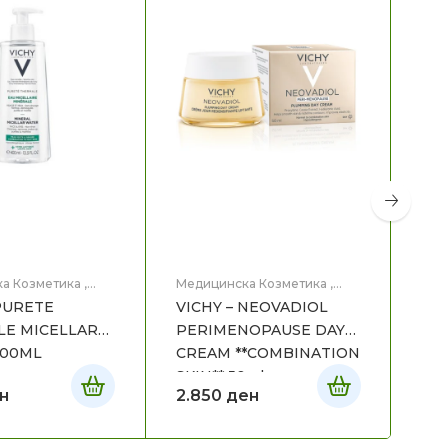
-
а Козметика
,
Медицинска Козметика
,
Мед
це
Нега на лице
Нег
 PURETE
VICHY – NEOVADIOL
VIC
E MICELLAR
PERIMENOPAUSE DAY
SE
400ML
CREAM **COMBINATION
SKIN** 50ml
н
2.850
ден
1.