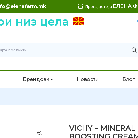
nfo@elenafarm.mk
ЕЛЕНА 
Пронајдете ја
 низ цела
Б
Брендови
Новости
Блог
VICHY – MINERAL
BOOSTING CREA