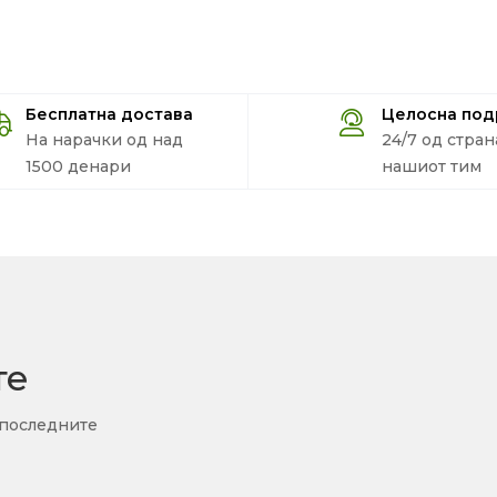
Бесплатна достава
Целосна по
На нарачки од над
24/7 од стран
1500 денари
нашиот тим
те
 последните