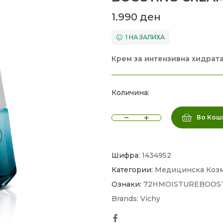
1.990
ден
1 НА ЗАЛИХА
Крем за интензивна хидратац
Количина:
Во Кош
Шифра:
1434952
Категории:
Медицинска Коз
Ознаки:
72HMOISTUREBOOS
Brands:
Vichy
Facebook