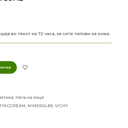
ија во текот на 72 часа, за сите типови на кожа.
ничка
метика
,
Нега на лице
TINGCREAM
,
MINERAL89
,
VICHY