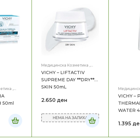
Медицинска Козметика
,
Нега на лице
VICHY – LIFTACTIV
SUPREME DAY **DRY**
SKIN 50mL
етика
,
Медицинск
Нега на ли
IA
VICHY –
2.650
ден
 50ml
THERMAL
WATER 
НЕМА НА ЗАЛИХА
1.395
де