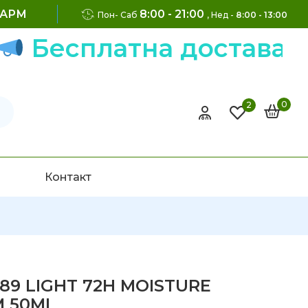
ФАРМ
8:00 - 21:00
Пон- Саб
, Нед -
8:00 - 13:00
есплатна достава на н
0
2
Контакт
 89 LIGHT 72H MOISTURE
M 50ML