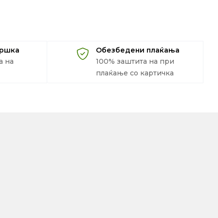
дршка
Обезбедени плаќања
а на
100% заштита на при
плаќање со картичка