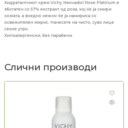
Хидратантниот крем Vichy Neovadiol Rose Platinum е
збогатен со 57% екстракт од роза, кој ќе ја смири
кожата, а воедно нежно ќе ја намириса со
освежителен мирис.
Нанесете на чисто, суво лице
секое утро.
Хипоалергенски, без парабени.
Слични производи