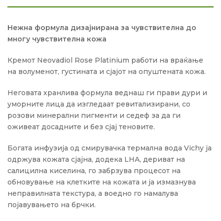
Нежна формула дизајнирана за чувствителна до
многу чувствителна кожа
Кремот Neovadiol Rose Platinium работи на враќање
на волуменот, густината и сјајот на опуштената кожа.
Неговата хранлива формула веднаш ги прави дури и
уморните лица да изгледаат ревитализирани, со
розови минерални пигменти и седеф за да ги
оживеат досадните и без сјај теновите.
Богата инфузија од смирувачка термална вода Vichy ја
одржува кожата сјајна, додека LHA, дериват на
салицилна киселина, го забрзува процесот на
обновување на клетките на кожата и ја измазнува
неправилната текстура, а воедно го намалува
појавувањето на брчки.