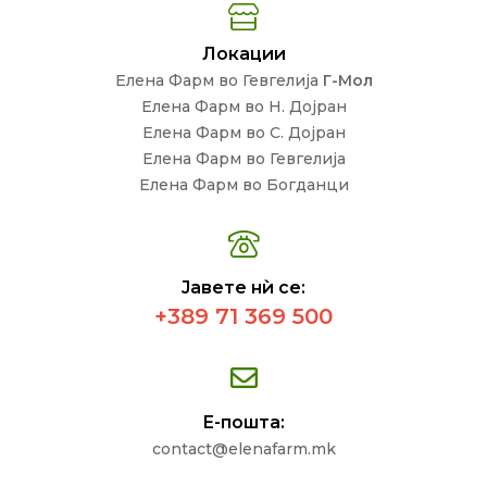
Локации
Елена Фарм во Гевгелија
Г-Мол
Елена Фарм во Н. Дојран
Елена Фарм во С. Дојран
Елена Фарм во Гевгелија
Елена Фарм во Богданци
Јавете нѝ се:
+389 71 369 500
Е-пошта:
contact@elenafarm.mk