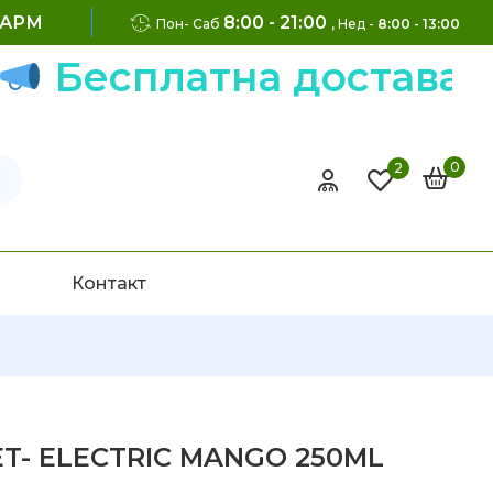
ФАРМ
8:00 - 21:00
Пон- Саб
, Нед -
8:00 - 13:00
есплатна достава на 
0
2
Контакт
ET- ELECTRIC MANGO 250ML