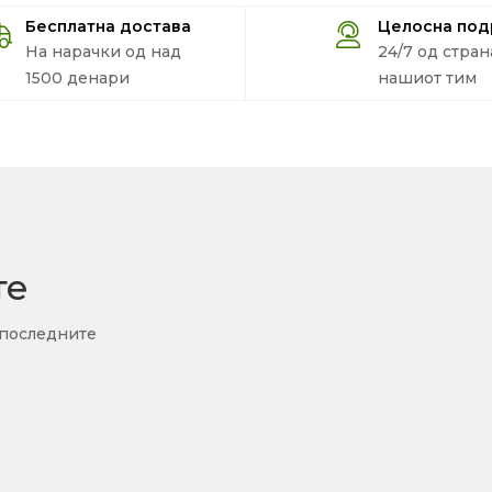
Бесплатна достава
Целосна по
На нарачки од над
24/7 од стран
1500 денари
нашиот тим
те
 последните