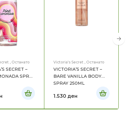
ecret
,
Останато
Victoria's Secret
,
Останато
Vict
’S SECRET –
VICTORIA’S SECRET –
VIC
MONADA SPRAY
BARE VANILLA BODY
LO
SPRAY 250ML
SP
н
1.530
ден
1.