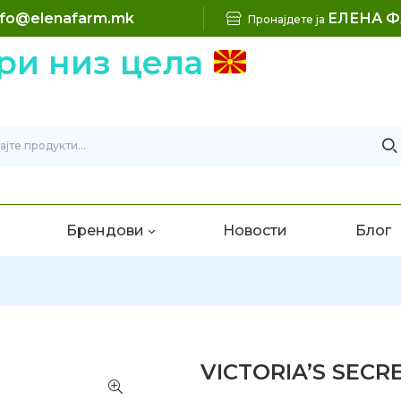
nfo@elenafarm.mk
ЕЛЕНА 
Пронајдете ја
 низ цела
Б
Брендови
Новости
Блог
VICTORIA’S SECR