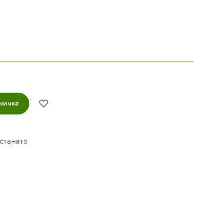
ничка
станато