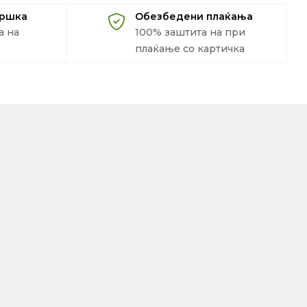
дршка
Обезбедени плаќања
а на
100% заштита на при
плаќање со картичка