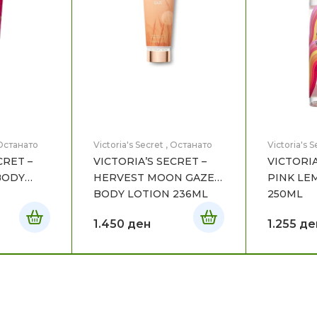
Останато
Victoria's Secret
,
Останато
Victoria's S
CRET –
VICTORIA’S SECRET –
VICTORIA
BODY
HERVEST MOON GAZE
PINK LE
BODY LOTION 236ML
250ML
1.450
ден
1.255
де