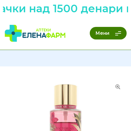
чки над 1500 денари н
Мени