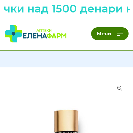
чки над 1500 денари н
Мени