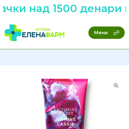
чки над 1500 денари н
Мени