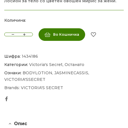
Лосион за тело со цветен овошен мирис за жени.
Количина:
Во Кошничка
Шифра:
1434186
Категории:
Victoria's Secret
,
Останато
Ознаки:
BODYLOTION
,
JASMINECASSIS
,
VICTORIA'SSECRET
Brands:
VICTORIA'S SECRET
Facebook
Опис