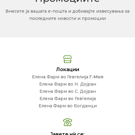
Внесете ја вашата е-пошта и добивајте извесувања за
последните новости и промоции
Локации
Елена Фарм во Гевгелија
Г-Мол
Елена Фарм во Н. Дојран
Елена Фарм во С. Дојран
Елена Фарм во Гевгелија
Елена Фарм во Богданци
Јавете нѝ се: