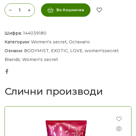
Во Кошничка
Шифра:
144039180
Категории:
Women's secret
,
Останато
Ознаки:
BODYMIST
,
EXOTIC
,
LOVE
,
women'ssecret
Brands:
Women's secret
Facebook
Слични производи