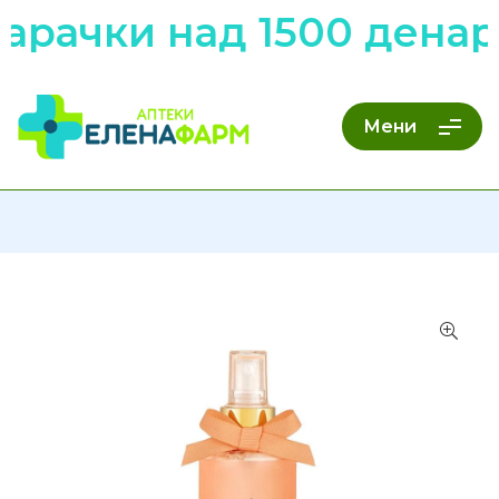
арачки над 1500 денар
Мени