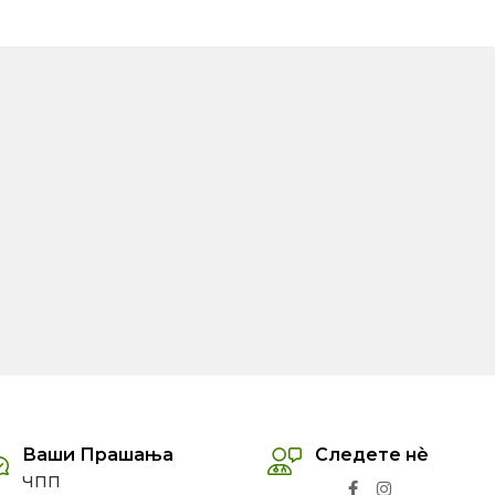
Ваши Прашања
Следете нѐ
ЧПП