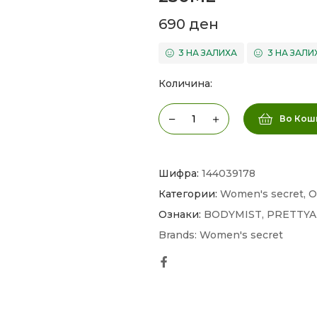
690
ден
3 НА ЗАЛИХА
3 НА ЗАЛИ
Количина:
Во Кош
Шифра:
144039178
Категории:
Women's secret
,
О
Ознаки:
BODYMIST
,
PRETTYA
Brands:
Women's secret
Facebook