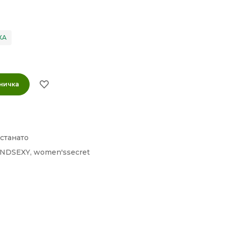
ХА
ничка
станато
NDSEXY
,
women'ssecret