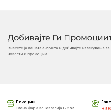
Добивајте Ги Промоции
Внесете ја вашата е-пошта и добивајте извесувања за
новости и промоции
Локации
Јаве
+38
Елена Фарм во Гевгелија
Г-Мол