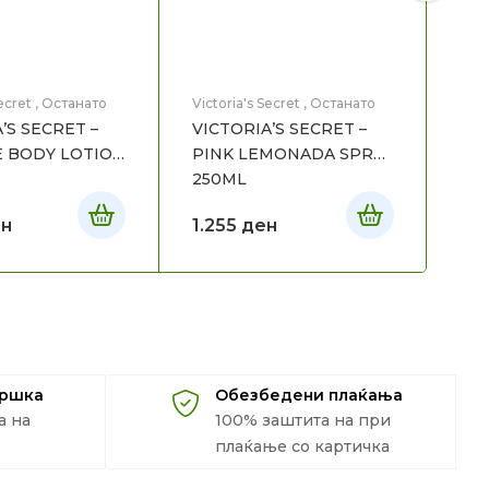
Vict
VIC
PU
BO
ecret
,
Останато
Victoria's Secret
,
Останато
’S SECRET –
VICTORIA’S SECRET –
1.
 BODY LOTION
PINK LEMONADA SPRAY
250ML
н
1.255
ден
дршка
Обезбедени плаќања
а на
100% заштита на при
плаќање со картичка