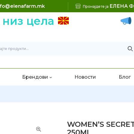
nfo@elenafarm.mk
ЕЛЕНА 
Пронајдете ја
 низ цела
Брендови
Новости
Блог
WOMEN’S SECRET
250ML