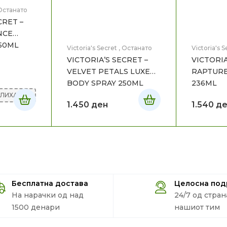
Останато
CRET –
NCE
50ML
Victoria's Secret
,
Останато
Victoria's S
VICTORIA’S SECRET –
VICTORIA
VELVET PETALS LUXE
RAPTURE
BODY SPRAY 250ML
236ML
АЛИХА
1.450
ден
1.540
де
Бесплатна достава
Целосна по
На нарачки од над
24/7 од стран
1500 денари
нашиот тим