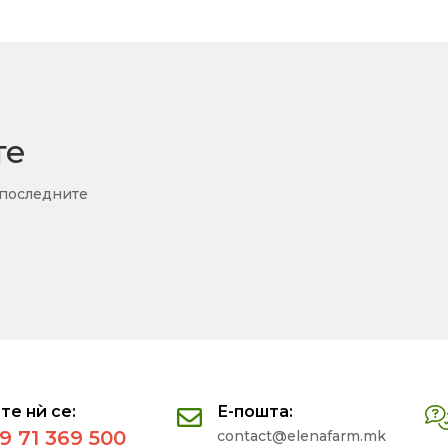
те
 последните
те нѝ се:
Е-пошта:
9 71 369 500
contact@elenafarm.mk