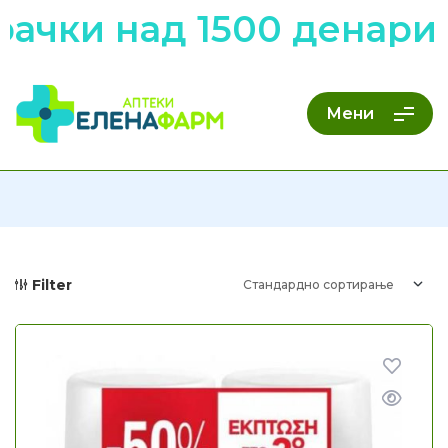
чки над 1500 денари н
Мени
Filter