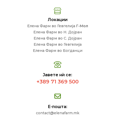
Локации
Елена Фарм во Гевгелија
Г-Мол
Елена Фарм во Н. Дојран
Елена Фарм во С. Дојран
Елена Фарм во Гевгелија
Елена Фарм во Богданци
Јавете нѝ се:
+389 71 369 500
Е-пошта:
contact@elenafarm.mk